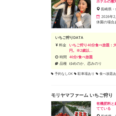
ホテルの敷
長崎県・
2026
休園の場合
いちご狩りDATA
料金
いちご狩り40分食べ放題：大人
円。※2歳以...
時間
40分/食べ放題
品種
ゆめのか、恋みのり
予約なしOK
駐車場あり
食べ放題
モリヤマファーム いちご狩り
有機肥料と
てている