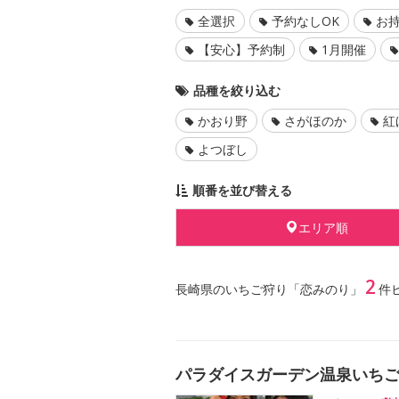
全選択
予約なしOK
お持
【安心】予約制
1月開催
品種を絞り込む
かおり野
さがほのか
紅
よつぼし
順番を並び替える
エリア順
2
長崎県のいちご狩り「恋みのり」
件
パラダイスガーデン温泉いちご