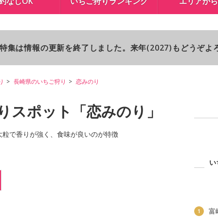
約なしOK
いちご狩りランキング
エリアから
り特集は情報の更新を終了しました。来年(2027)もどうぞ
り
長崎県のいちご狩り
恋みのり
りスポット「恋みのり」
、大粒で香りが強く、食味が良いのが特徴
い
富
1