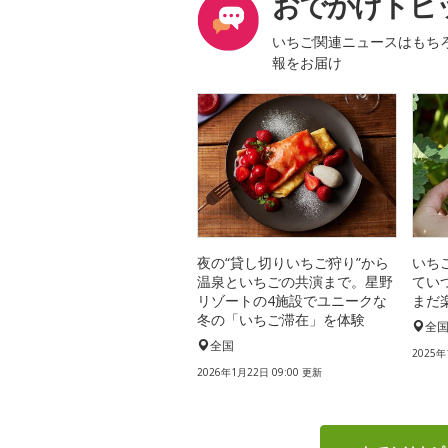
おでかけトピ
いちご関連ニュースはもち
報をお届け
夜の“貸し切りいちご狩り”から
いち
温泉といちごの共演まで。星野
てい
リゾートの4施設でユニークな
まだ
冬の「いちご滞在」を体験
全
全国
2025年
2026年1月22日 09:00 更新