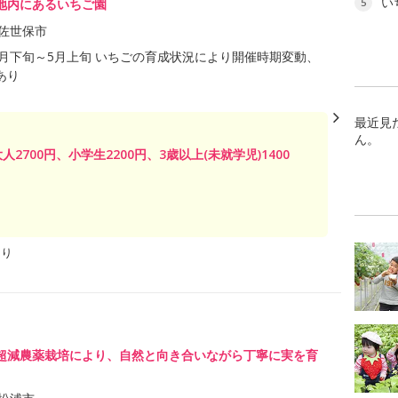
い
地内にあるいちご園
5
佐世保市
年2月下旬～5月上旬 いちごの育成状況により開催時期変動、
あり
最近見
ん。
2700円、小学生2200円、3歳以上(未就学児)1400
あり
超減農薬栽培により、自然と向き合いながら丁寧に実を育