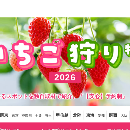
2026
しめるスポットを独自取材で紹介。「【安心】予約制」
関東
甲信越
北陸
東海
関西
東京
神奈川
千葉
埼玉
愛知
大阪