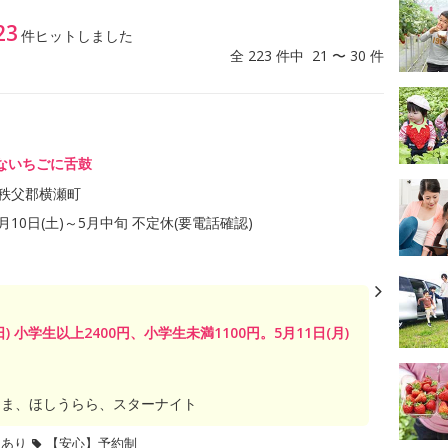
23
件ヒットしました
全 223 件中 21 〜 30 件
ないちごに舌鼓
秩父郡横瀬町
1月10日(土)～5月中旬 不定休(要電話確認)
日) 小学生以上2400円、小学生未満1100円。5月11日(月)
たま、ほしうらら、スターナイト
題あり
【安心】予約制