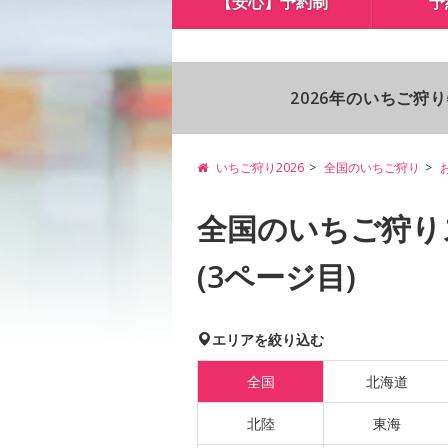
【安心】予約制
予
2026年のいちご狩
いちご狩り2026
全国のいちご狩り
全国のいちご狩り
(3ページ目)
エリアを絞り込む
全国
北海道
北陸
東海