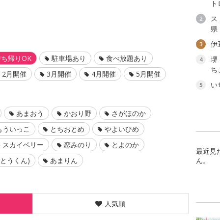
ト
ス
2
県
伊
3
ち帰りOK
駐車場あり
食べ放題あり
堺
4
ち
2月開催
3月開催
4月開催
5月開催
い
5
あまおう
かおり野
さがほのか
もういっこ
とちおとめ
やよいひめ
スカイベリー
恋みのり
とよのか
最近見
(とうくん)
あまりん
ん。
人気順