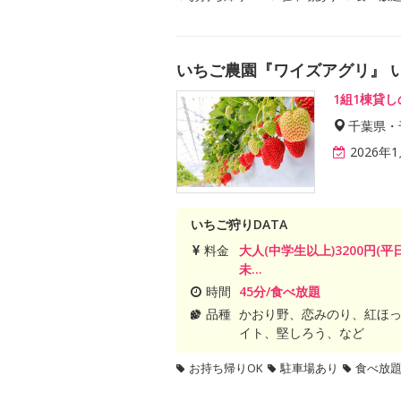
いちご農園『ワイズアグリ』 
1組1棟貸
千葉県・
2026年
いちご狩りDATA
料金
大人(中学生以上)3200円(平
未...
時間
45分/食べ放題
品種
かおり野、恋みのり、紅ほ
イト、堅しろう、など
お持ち帰りOK
駐車場あり
食べ放