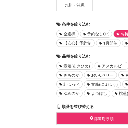
九州・沖縄
条件を絞り込む
全選択
予約なしOK
お持
【安心】予約制
1月開催
品種を絞り込む
章姫(あきひめ)
アスカルビー
さちのか
おいCベリー
紅ほっぺ
女峰(にょほう)
ゆめのか
よつぼし
桃薫
順番を並び替える
都道府県順