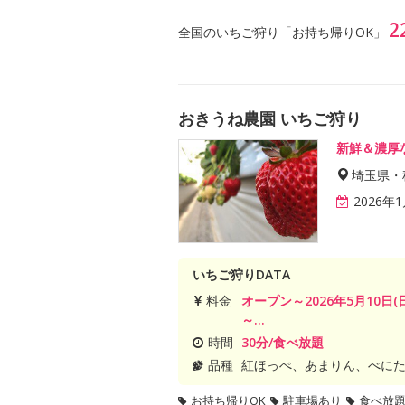
2
全国のいちご狩り「お持ち帰りOK」
おきうね農園 いちご狩り
新鮮＆濃厚
埼玉県・
2026年
いちご狩りDATA
料金
オープン～2026年5月10日(
～...
時間
30分/食べ放題
品種
紅ほっぺ、あまりん、べに
お持ち帰りOK
駐車場あり
食べ放