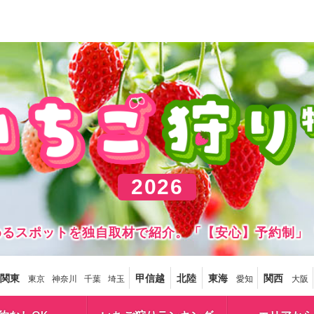
2026
しめるスポットを独自取材で紹介。「【安心】予約制」
関東
甲信越
北陸
東海
関西
東京
神奈川
千葉
埼玉
愛知
大阪