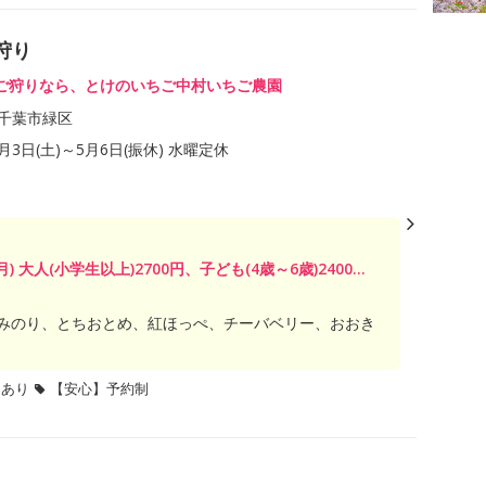
狩り
ご狩りなら、とけのいちご中村いちご農園
千葉市緑区
1月3日(土)～5月6日(振休) 水曜定休
月) 大人(小学生以上)2700円、子ども(4歳～6歳)2400...
みのり、とちおとめ、紅ほっぺ、チーバベリー、おおき
題あり
【安心】予約制