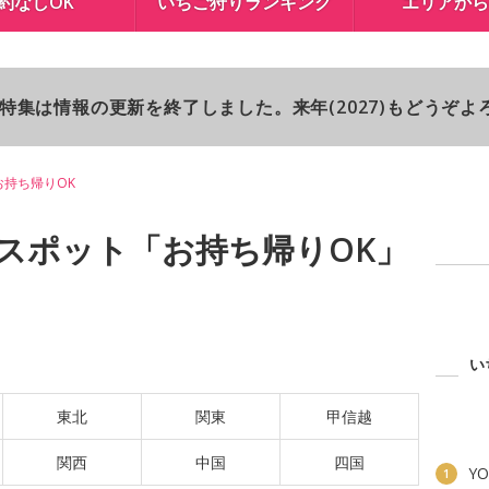
約なしOK
いちご狩りランキング
エリアから
り特集は情報の更新を終了しました。来年(2027)もどうぞ
お持ち帰りOK
スポット「お持ち帰りOK」
い
東北
関東
甲信越
関西
中国
四国
YO
1