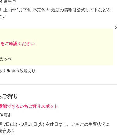
木更津市
年1月上旬〜5月下旬 不定休 ※最新の情報は公式サイトなどを
さい
どをご確認ください
ほっぺ
あり
食べ放題あり
ちご狩り
堪能できるいちご狩りスポット
茂原市
2月7日(土)～3月31日(火) 定休日なし。いちごの生育状況に
場合あり