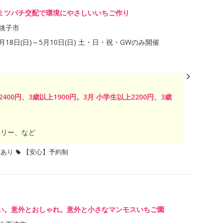
ミツバチ交配で環境にやさしいいちご作り
銚子市
1月18日(日)～5月10日(日) 土・日・祝・GWのみ開催
2400円、3歳以上1900円。3月 小学生以上2200円、3歳
ベリー、など
題あり
【安心】予約制
い。意外とおしゃれ。意外と小さなマンモスいちご園