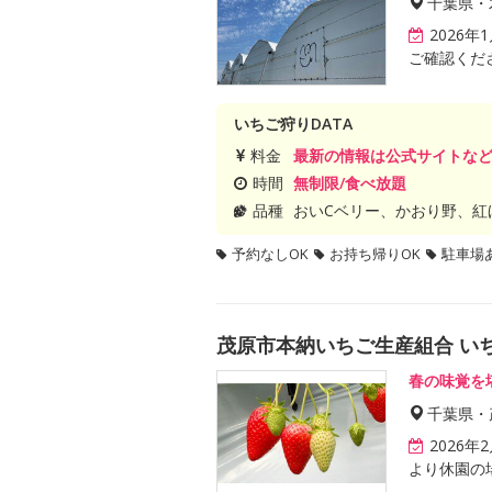
千葉県・
2026
ご確認くだ
いちご狩りDATA
料金
最新の情報は公式サイトな
時間
無制限/食べ放題
品種
おいCベリー、かおり野、紅
予約なしOK
お持ち帰りOK
駐車場
茂原市本納いちご生産組合 い
春の味覚を
千葉県・
2026年
より休園の