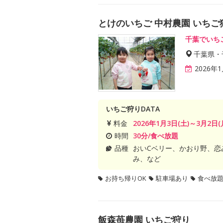
とけのいちご 中村農園 いちご
千葉でいち
千葉県・
2026年
いちご狩りDATA
料金
2026年1月3日(土)～3月2日(
時間
30分/食べ放題
品種
おいCベリー、かおり野、恋
み、など
お持ち帰りOK
駐車場あり
食べ放
飯森苺農園 いちご狩り