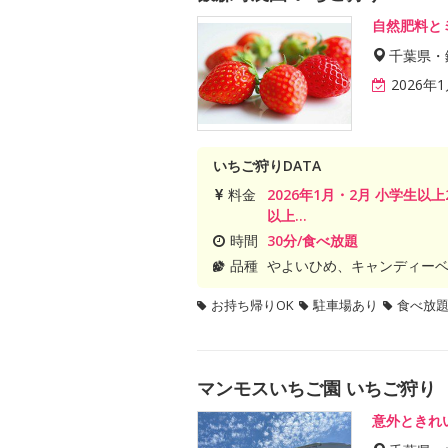
自然肥料と
千葉県・
2026年
いちご狩りDATA
料金
2026年1月・2月 小学生以上
以上...
時間
30分/食べ放題
品種
やよいひめ、キャンディー
お持ち帰りOK
駐車場あり
食べ放
マンモスいちご園 いちご狩り
意外ときれ