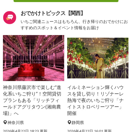
おでかけトピックス【関西】
いちご関連ニュースはもちろん、行き帰りのおでかけにお
すすめのスポット＆イベント情報をお届け
神奈川県藤沢市で楽しむ“進
イルミネーション輝くハウ
化系いちご狩り”！空間貸切
スを貸し切り！リゾナーレ
プランもある「リッチフィ
熱海で夜のいちご狩り「ナ
ールドアグリタウン(湘南農
イトストロベリーツアー」
場)」へ
開催
神奈川県
静岡県
2026年4月22日 18:23 更新
2026年4月22日 16:01 更新