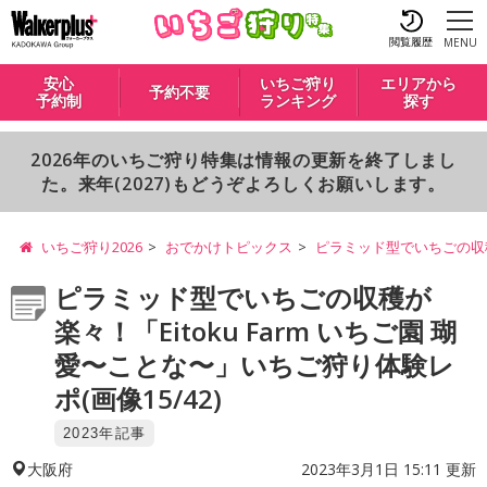
閲覧履歴
MENU
安心
いちご狩り
エリアから
予約不要
予約制
ランキング
探す
2026年のいちご狩り特集は情報の更新を終了しまし
た。来年(2027)もどうぞよろしくお願いします。
いちご狩り2026
おでかけトピックス
ピラミッド型でいちごの収穫が
ピラミッド型でいちごの収穫が
楽々！「Eitoku Farm いちご園 瑚
愛〜ことな〜」いちご狩り体験レ
ポ(画像15/42)
2023年記事
2023年3月1日 15:11 更新
大阪府