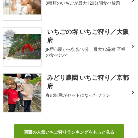
3種類のいちごが最大120分間食べ放題
いちごの堺 いちご狩り／大阪
2
府
JR堺市駅から徒歩10分、最大12品種 至福
の食べ比べ
みどり農園 いちご狩り／京都
3
府
春の味覚がセットになったプラン
関西の人気いちご狩りランキングをもっと見る