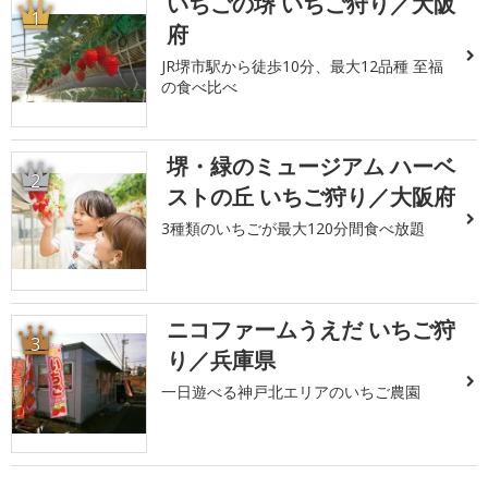
いちごの堺 いちご狩り／大阪
1
府
JR堺市駅から徒歩10分、最大12品種 至福
の食べ比べ
堺・緑のミュージアム ハーベ
2
ストの丘 いちご狩り／大阪府
3種類のいちごが最大120分間食べ放題
ニコファームうえだ いちご狩
3
り／兵庫県
一日遊べる神戸北エリアのいちご農園