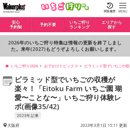
閲覧履歴
MENU
安心
いちご狩り
エリアから
予約不要
予約制
ランキング
探す
2026年のいちご狩り特集は情報の更新を終了しまし
た。来年(2027)もどうぞよろしくお願いします。
いちご狩り2026
おでかけトピックス
ピラミッド型でいちごの収穫が
ピラミッド型でいちごの収穫が
楽々！「Eitoku Farm いちご園 瑚
愛〜ことな〜」いちご狩り体験レ
ポ(画像35/42)
2023年記事
2023年3月1日 15:11 更新
大阪府