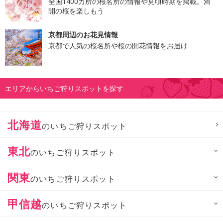
全国1400カ所の桜名所の情報や見頃時期を掲載。満
開の桜を楽しもう
京都周辺のお花見情報
京都で人気の桜名所や桜の開花情報をお届け
エリアからいちご狩りスポットを探す
北海道
のいちご狩りスポット
東北
のいちご狩りスポット
関東
のいちご狩りスポット
甲信越
のいちご狩りスポット