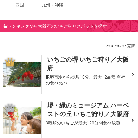
四国
九州・沖縄
ランキングから大阪府のいちご狩りスポットを探す
2026/08/07 更新
いちごの堺 いちご狩り／大阪
1
府
JR堺市駅から徒歩10分、最大12品種 至福
の食べ比べ
堺・緑のミュージアム ハーベ
2
ストの丘 いちご狩り／大阪府
3種類のいちごが最大120分間食べ放題