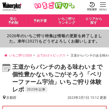
閲覧履歴
MENU
安心
いちご狩り
エリアから
予約不要
予約制
ランキング
探す
2026年のいちご狩り特集は情報の更新を終了しまし
た。来年(2027)もどうぞよろしくお願いします。
いちご狩り2026
おでかけトピックス
王道からパンチのある味わ
王道からパンチのある味わいまで
個性豊かないちごがそろう「ベリ
ーファーム宇治」いちご狩り体験
レポ
2023年記事
2023年3月1日 15:12 更新
京都府