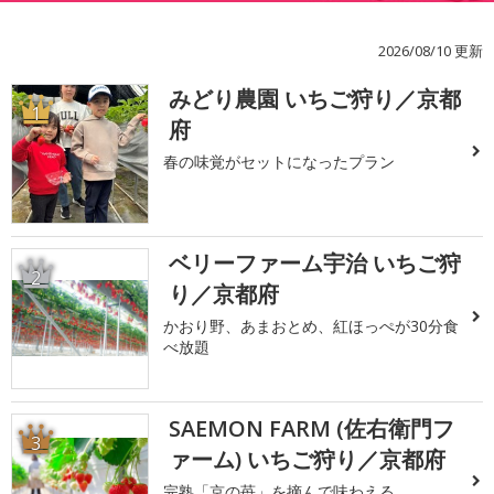
2026/08/10 更新
みどり農園 いちご狩り／京都
1
府
春の味覚がセットになったプラン
ベリーファーム宇治 いちご狩
2
り／京都府
かおり野、あまおとめ、紅ほっぺが30分食
べ放題
SAEMON FARM (佐右衛門フ
3
ァーム) いちご狩り／京都府
完熟「京の苺」を摘んで味わえる