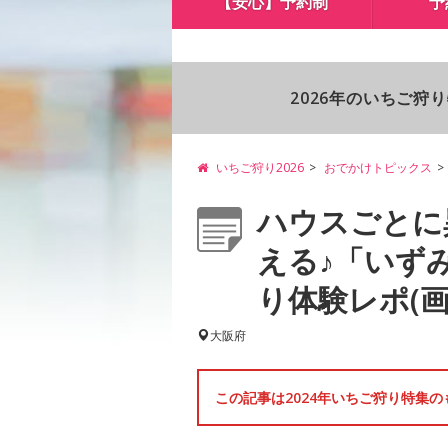
【安心】予約制
予
2026年のいちご狩
いちご狩り2026
おでかけトピックス
ハウスごとに
える♪「いず
り体験レポ(画像
大阪府
この記事は2024年いちご狩り特集