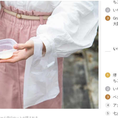
ち
い
2
G
3
大
い
堺
1
ち
い
2
ベ
3
ア
4
七
5
ニール袋のセットが渡される