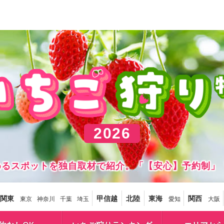
2026
しめるスポットを独自取材で紹介。「【安心】予約制」
関東
甲信越
北陸
東海
関西
東京
神奈川
千葉
埼玉
愛知
大阪