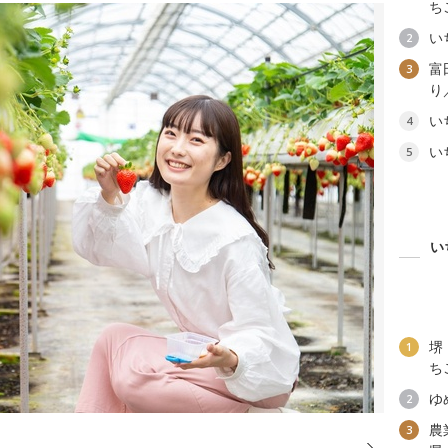
ち
い
2
富
3
り
い
4
い
5
い
堺
1
ち
ゆ
2
農
3