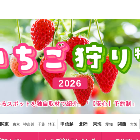
2026
しめるスポットを独自取材で紹介。「【安心】予約制」
関東
甲信越
北陸
東海
関西
東京
神奈川
千葉
埼玉
愛知
大阪