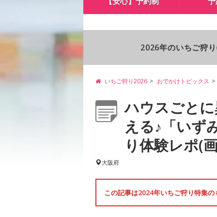
【安心】予約制
予
2026年のいちご狩
いちご狩り2026
おでかけトピックス
ハウスごとに
える♪「いず
り体験レポ(画像
大阪府
この記事は2024年いちご狩り特集