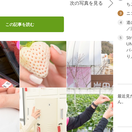
次の写真を見る
ち
ニ
3
道
4
この記事を読む
／
St
5
U
バ
り
最近見
ん。