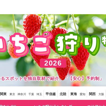
2026
しめるスポットを独自取材で紹介。「【安心】予約制」
関東
甲信越
北陸
東海
関西
東京
神奈川
千葉
埼玉
愛知
大阪