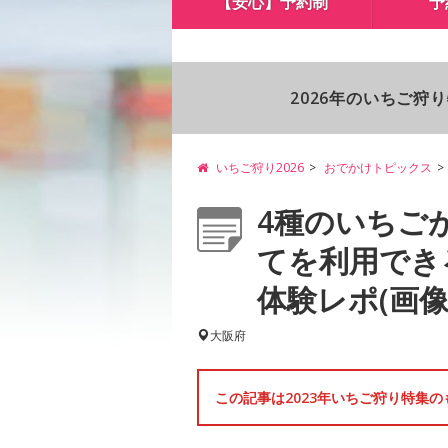
【安心】予約制
予
2026年のいちご狩
いちご狩り2026
おでかけトピックス
4種のいちご
てを利用でき
体験レポ(画像5
大阪府
この記事は2023年いちご狩り特集