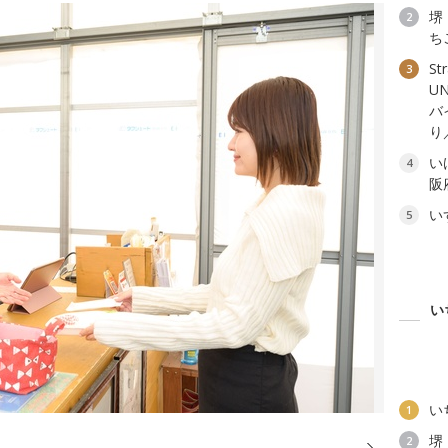
堺
2
ち
St
3
U
バ
り
い
4
阪
い
5
い
い
1
堺
2