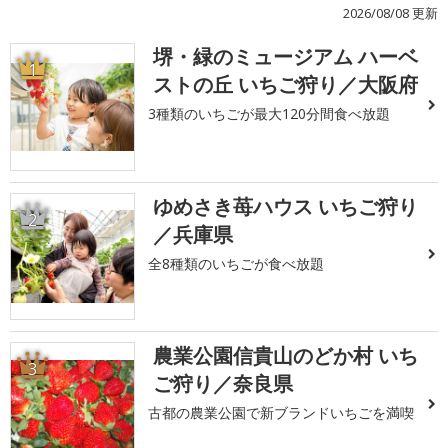
2026/08/08 更新
堺・緑のミュージアム ハーベ
1
ストの丘 いちご狩り／大阪府
3種類のいちごが最大120分間食べ放題
ゆめさき苺ハウス いちご狩り
2
／兵庫県
全8種類のいちごが食べ放題
農業公園信貴山のどか村 いち
3
ご狩り／奈良県
古都の農業公園で新ブランドいちごを満喫