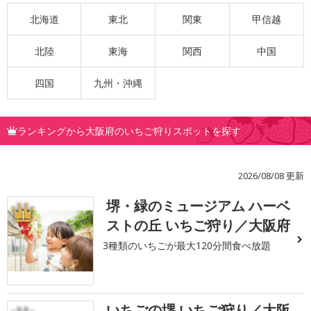
北海道
東北
関東
甲信越
北陸
東海
関西
中国
四国
九州・沖縄
ランキングから大阪府のいちご狩りスポットを探す
2026/08/08 更新
堺・緑のミュージアム ハーベ
1
ストの丘 いちご狩り／大阪府
3種類のいちごが最大120分間食べ放題
いちごの堺 いちご狩り／大阪