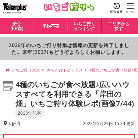
閲覧履歴
MENU
安心
いちご狩り
エリアから
予約不要
予約制
ランキング
探す
2026年のいちご狩り特集は情報の更新を終了しまし
た。来年(2027)もどうぞよろしくお願いします。
いちご狩り2026
おでかけトピックス
4種のいちごが食べ放題♪
4種のいちごが食べ放題♪広いハウ
スすべてを利用できる「岸田の
畑」いちご狩り体験レポ(画像7/44)
2023年記事
2023年3月29日 15:34 更新
大阪府