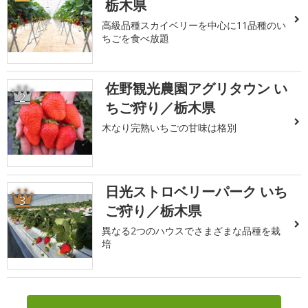
栃木県
高級品種スカイベリーを中心に11品種のい
ちごを食べ放題
佐野観光農園アグリタウン い
2
ちご狩り／栃木県
木なり完熟いちごの甘味は格別
日光ストロベリーパーク いち
3
ご狩り／栃木県
異なる2つのハウスでさまざまな品種を栽
培