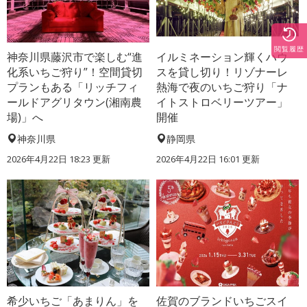
閲覧履歴
神奈川県藤沢市で楽しむ“進
イルミネーション輝くハウ
化系いちご狩り”！空間貸切
スを貸し切り！リゾナーレ
プランもある「リッチフィ
熱海で夜のいちご狩り「ナ
ールドアグリタウン(湘南農
イトストロベリーツアー」
場)」へ
開催
神奈川県
静岡県
2026年4月22日 18:23 更新
2026年4月22日 16:01 更新
希少いちご「あまりん」を
佐賀のブランドいちごスイ