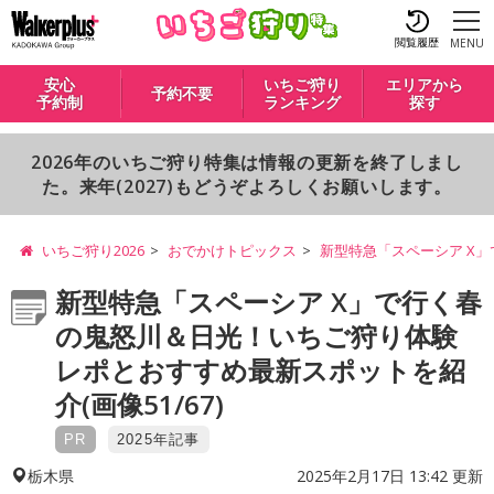
閲覧履歴
MENU
安心
いちご狩り
エリアから
予約不要
予約制
ランキング
探す
2026年のいちご狩り特集は情報の更新を終了しまし
た。来年(2027)もどうぞよろしくお願いします。
いちご狩り2026
おでかけトピックス
新型特急「スペーシア X
新型特急「スペーシア X」で行く春
の鬼怒川＆日光！いちご狩り体験
レポとおすすめ最新スポットを紹
介(画像51/67)
PR
2025年記事
2025年2月17日 13:42 更新
栃木県