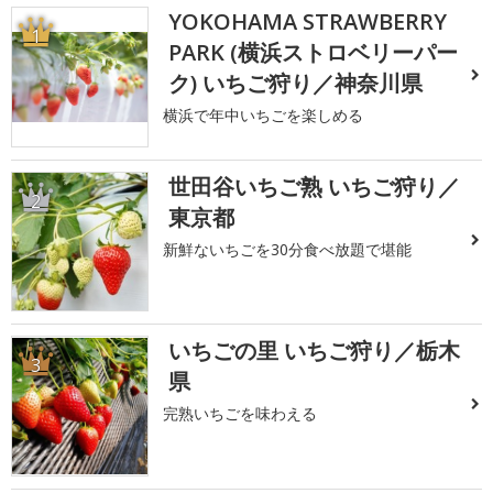
YOKOHAMA STRAWBERRY
1
PARK (横浜ストロベリーパー
ク) いちご狩り／神奈川県
横浜で年中いちごを楽しめる
世田谷いちご熟 いちご狩り／
2
東京都
新鮮ないちごを30分食べ放題で堪能
いちごの里 いちご狩り／栃木
3
県
完熟いちごを味わえる