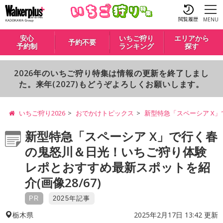
閲覧履歴
MENU
安心
いちご狩り
エリアから
予約不要
予約制
ランキング
探す
2026年のいちご狩り特集は情報の更新を終了しまし
た。来年(2027)もどうぞよろしくお願いします。
いちご狩り2026
おでかけトピックス
新型特急「スペーシア X
新型特急「スペーシア X」で行く春
の鬼怒川＆日光！いちご狩り体験
レポとおすすめ最新スポットを紹
介(画像28/67)
PR
2025年記事
2025年2月17日 13:42 更新
栃木県