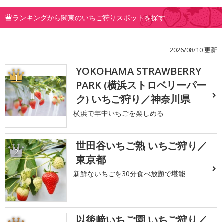
ランキングから関東のいちご狩りスポットを探す
2026/08/10 更新
YOKOHAMA STRAWBERRY
1
PARK (横浜ストロベリーパー
ク) いちご狩り／神奈川県
横浜で年中いちごを楽しめる
世田谷いちご熟 いちご狩り／
2
東京都
新鮮ないちごを30分食べ放題で堪能
以後﨑いちご園 いちご狩り／