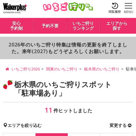
閲覧履歴
MENU
安心
いちご狩り
エリアから
予約不要
予約制
ランキング
探す
2026年のいちご狩り特集は情報の更新を終了しまし
た。来年(2027)もどうぞよろしくお願いします。
いちご狩り2026
関東のいちご狩り
栃木県のいちご狩り
駐車
栃木県のいちご狩りスポット
「駐車場あり」
11
件ヒットしました
エリアを絞り込む
変更する