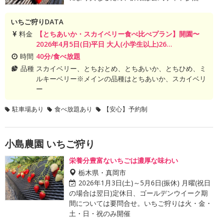
いちご狩りDATA
料金
【とちあいか・スカイベリー食べ比べプラン】開園〜
2026年4月5日(日)平日 大人(小学生以上)26...
時間
40分/食べ放題
品種
スカイベリー、とちおとめ、とちあいか、とちひめ、ミ
ルキーベリー※メインの品種はとちあいか、スカイベリ
ー
駐車場あり
食べ放題あり
【安心】予約制
小島農園 いちご狩り
栄養分豊富ないちごは濃厚な味わい
栃木県・真岡市
2026年1月3日(土)～5月6日(振休) 月曜(祝日
の場合は翌日)定休日、ゴールデンウイーク期
間については要問合せ。いちご狩りは火・金・
土・日・祝のみ開催