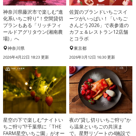
神奈川県藤沢市で楽しむ“進
佐賀のブランドいちごスイ
化系いちご狩り”！空間貸切
ーツがいっぱい！「いちご
プランもある「リッチフィ
さんどう2026」で表参道の
ールドアグリタウン(湘南農
カフェ＆レストラン12店舗
場)」へ
とコラボ
神奈川県
東京都
2026年4月22日 18:23 更新
2026年3月12日 16:30 更新
星空の下で楽しむ“ナイトい
夜の“貸し切りいちご狩り”か
ちご狩り”!?千葉県に「THE
ら温泉といちごの共演ま
FARM星空いちご園」がオー
で。星野リゾートの4施設で