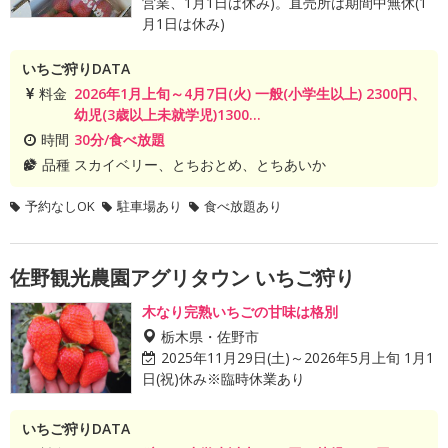
営業、1月1日は休み)。直売所は期間中無休(1
月1日は休み)
いちご狩りDATA
料金
2026年1月上旬～4月7日(火) 一般(小学生以上) 2300円、
幼児(3歳以上未就学児)1300...
時間
30分/食べ放題
品種
スカイベリー、とちおとめ、とちあいか
予約なしOK
駐車場あり
食べ放題あり
佐野観光農園アグリタウン いちご狩り
木なり完熟いちごの甘味は格別
栃木県・佐野市
2025年11月29日(土)～2026年5月上旬 1月1
日(祝)休み※臨時休業あり
いちご狩りDATA