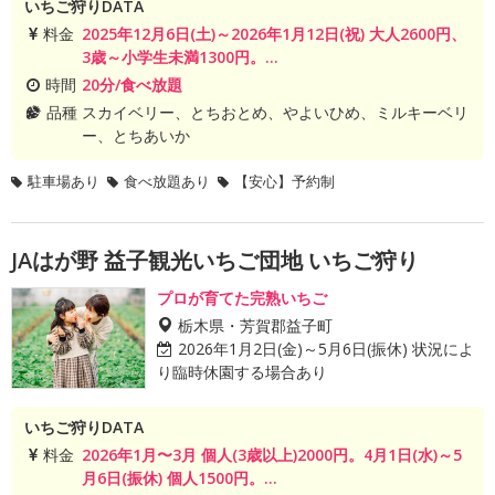
いちご狩りDATA
料金
2025年12月6日(土)～2026年1月12日(祝) 大人2600円、
3歳～小学生未満1300円。...
時間
20分/食べ放題
品種
スカイベリー、とちおとめ、やよいひめ、ミルキーベリ
ー、とちあいか
駐車場あり
食べ放題あり
【安心】予約制
JAはが野 益子観光いちご団地 いちご狩り
プロが育てた完熟いちご
栃木県・芳賀郡益子町
2026年1月2日(金)～5月6日(振休) 状況によ
り臨時休園する場合あり
いちご狩りDATA
料金
2026年1月〜3月 個人(3歳以上)2000円。4月1日(水)～5
月6日(振休) 個人1500円。...