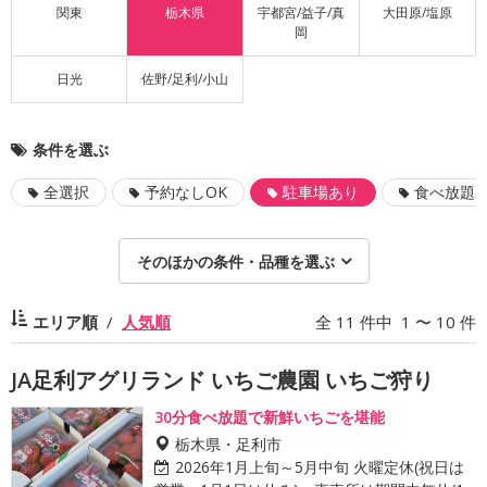
関東
栃木県
宇都宮/益子/真
大田原/塩原
岡
日光
佐野/足利/小山
条件を選ぶ
全選択
予約なしOK
駐車場あり
食べ放題
そのほかの条件・品種を選ぶ
エリア順
人気順
全 11 件中 1 〜 10 件
JA足利アグリランド いちご農園 いちご狩り
30分食べ放題で新鮮いちごを堪能
栃木県・足利市
2026年1月上旬～5月中旬 火曜定休(祝日は