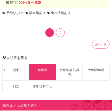
時間
60分/食べ放題
予約なしOK
駐車場あり
食べ放題あり
1
2
次へ
エリアを選ぶ
関東
栃木県
宇都宮/益子/真
大田原/塩原
岡
日光
佐野/足利/小山
条件または品種を選ぶ