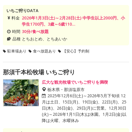
いちご狩りDATA
料金
2026年1月3日(土)～2月28日(土) 中学生以上2000円、小
学生1700円、3歳～6歳110...
時間
30分/食べ放題
品種
とちおとめ、とちあいか
駐車場あり
食べ放題あり
【安心】予約制
那須千本松牧場 いちご狩り
広大な観光牧場でいちご狩りを満喫
栃木県・那須塩原市
2025年12月6日(土)～2026年5月下旬頃 12
月は土日、15日(月)、19日(金)、22日(月)、25
日(木)、26日(金)、29日(月)に営業。12月30日
(火)～2026年1月1日(木)は休園。1月2日(金)以
降は火曜、水曜休み