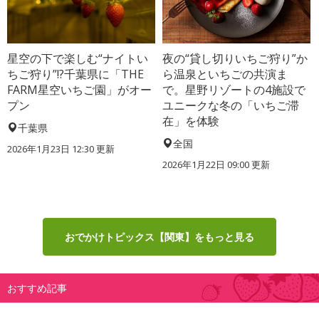
星空の下で楽しむ“ナイトい
夜の“貸し切りいちご狩り”か
ちご狩り”!?千葉県に「THE
ら温泉といちごの共演ま
FARM星空いちご園」がオー
で。星野リゾートの4施設で
プン
ユニークな冬の「いちご滞
在」を体験
千葉県
全国
2026年1月23日 12:30 更新
2026年1月22日 09:00 更新
おでかけトピックス【関東】をもっと見る
おすすめ記事