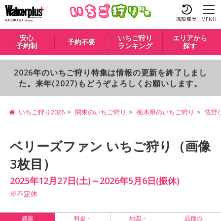
閲覧履歴
MENU
安心
いちご狩り
エリアから
予約不要
予約制
ランキング
探す
2026年のいちご狩り特集は情報の更新を終了しまし
た。来年(2027)もどうぞよろしくお願いします。
いちご狩り2026
関東のいちご狩り
栃木県のいちご狩り
佐野
ベリーズファン いちご狩り（画像
3枚目）
2025年12月27日(土)～2026年5月6日(振休)
※不定休
農園
料金・
地図・
品種の