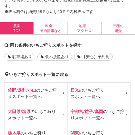
き、提供されたものとなります。画像の無断転載(二次使用)は禁止で
す。
※表示料金は消費税8％ないし10％の内税表示です。
農園
料金・
地図・
品種の
TOP
予約情報など
アクセス
紹介
同じ条件のいちご狩りスポットを探す
駐車場あり
食べ放題あり
【安心】予約制
いちご狩りスポット一覧に戻る
佐野/足利/小山
のいちご狩
日光
のいちご狩り
り
スポット一覧へ
スポット一覧へ
大田原/塩原
のいちご狩り
宇都宮/益子/真岡
のいちご狩
スポット一覧へ
り
スポット一覧へ
栃木県
のいちご狩り
関東
のいちご狩り