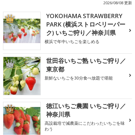
2026/08/08 更新
YOKOHAMA STRAWBERRY
1
PARK (横浜ストロベリーパー
ク) いちご狩り／神奈川県
横浜で年中いちごを楽しめる
世田谷いちご熟 いちご狩り／
2
東京都
新鮮ないちごを30分食べ放題で堪能
徳江いちご農園 いちご狩り／
3
神奈川県
高設栽培で減農薬にこだわったいちごを味
わう