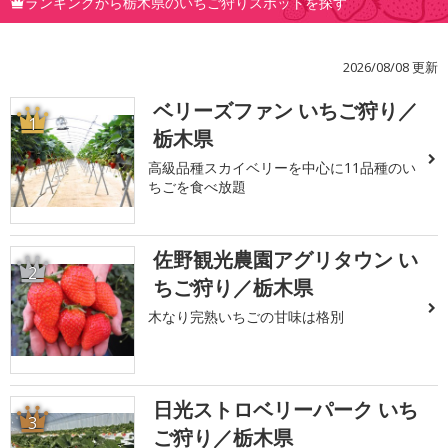
ランキングから栃木県のいちご狩りスポットを探す
2026/08/08 更新
ベリーズファン いちご狩り／
1
栃木県
高級品種スカイベリーを中心に11品種のい
ちごを食べ放題
佐野観光農園アグリタウン い
2
ちご狩り／栃木県
木なり完熟いちごの甘味は格別
日光ストロベリーパーク いち
3
ご狩り／栃木県