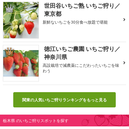
世田谷いちご熟 いちご狩り／
2
東京都
新鮮ないちごを30分食べ放題で堪能
徳江いちご農園 いちご狩り／
3
神奈川県
高設栽培で減農薬にこだわったいちごを味
わう
関東の人気いちご狩りランキングをもっと見る
栃木県 のいちご狩りスポットを探す