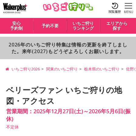
閲覧履歴
MENU
安心
いちご狩り
エリアから
予約不要
予約制
ランキング
探す
2026年のいちご狩り特集は情報の更新を終了しまし
た。来年(2027)もどうぞよろしくお願いします。
いちご狩り2026
関東のいちご狩り
栃木県のいちご狩り
佐野
ベリーズファン いちご狩りの地
図・アクセス
営業期間：2025年12月27日(土)～2026年5月6日(振
休)
不定休