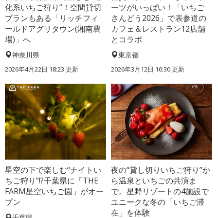
化系いちご狩り”！空間貸切
ーツがいっぱい！「いちご
プランもある「リッチフィ
さんどう2026」で表参道の
ールドアグリタウン(湘南農
カフェ＆レストラン12店舗
場)」へ
とコラボ
神奈川県
東京都
2026年4月22日 18:23 更新
2026年3月12日 16:30 更新
星空の下で楽しむ“ナイトい
夜の“貸し切りいちご狩り”か
ちご狩り”!?千葉県に「THE
ら温泉といちごの共演ま
FARM星空いちご園」がオー
で。星野リゾートの4施設で
プン
ユニークな冬の「いちご滞
在」を体験
千葉県