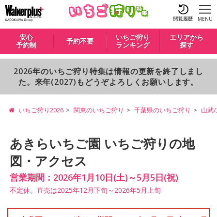
閲覧履歴
MENU
安心
いちご狩り
エリアから
予約不要
予約制
ランキング
探す
2026年のいちご狩り特集は情報の更新を終了しまし
た。来年(2027)もどうぞよろしくお願いします。
いちご狩り2026
関東のいちご狩り
千葉県のいちご狩り
山武
あきらいちご園 いちご狩りの地
図・アクセス
営業期間：2026年1月10日(土)～5月5日(祝)
不定休。直売は2025年12月下旬～2026年5月上旬