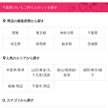
千葉県 のいちご狩りスポットを探す
周辺の都道府県から探す
関東
東京都
神奈川県
千葉県
埼玉県
群馬県
栃木県
茨城県
人気のエリアから探す
木更津/君津
山武/東金/九
館山/南房総/
成田/東庄/銚
十九里/茂原
富津
子
船橋 周辺
千葉市 周辺
カテゴリから探す