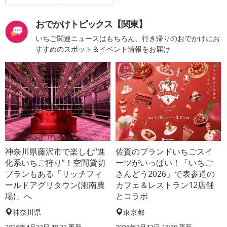
おでかけトピックス【関東】
いちご関連ニュースはもちろん、行き帰りのおでかけにお
すすめのスポット＆イベント情報をお届け
神奈川県藤沢市で楽しむ“進
佐賀のブランドいちごスイ
化系いちご狩り”！空間貸切
ーツがいっぱい！「いちご
プランもある「リッチフィ
さんどう2026」で表参道の
ールドアグリタウン(湘南農
カフェ＆レストラン12店舗
場)」へ
とコラボ
神奈川県
東京都
2026年4月22日 18:23 更新
2026年3月12日 16:30 更新