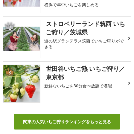
横浜で年中いちごを楽しめる
ストロベリーランド筑西 いち
2
ご狩り／茨城県
道の駅グランテラス筑西でいちご狩りがで
きる
世田谷いちご熟 いちご狩り／
3
東京都
新鮮ないちごを30分食べ放題で堪能
関東の人気いちご狩りランキングをもっと見る