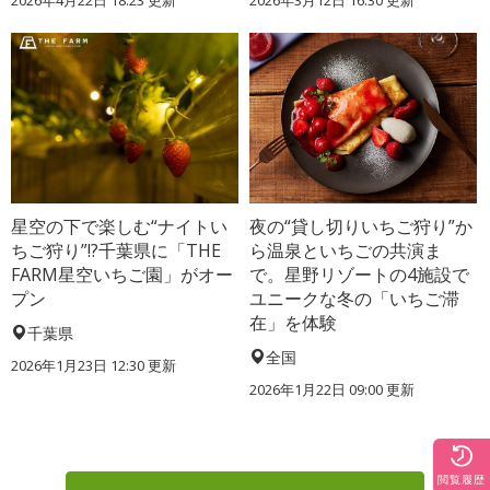
星空の下で楽しむ“ナイトい
夜の“貸し切りいちご狩り”か
ちご狩り”!?千葉県に「THE
ら温泉といちごの共演ま
FARM星空いちご園」がオー
で。星野リゾートの4施設で
プン
ユニークな冬の「いちご滞
在」を体験
千葉県
全国
2026年1月23日 12:30 更新
2026年1月22日 09:00 更新
閲覧履歴