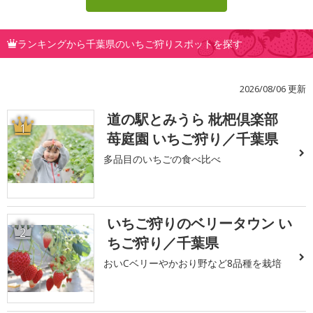
ランキングから千葉県のいちご狩りスポットを探す
2026/08/06 更新
道の駅とみうら 枇杷倶楽部
1
苺庭園 いちご狩り／千葉県
多品目のいちごの食べ比べ
いちご狩りのベリータウン い
2
ちご狩り／千葉県
おいCベリーやかおり野など8品種を栽培