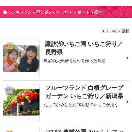
ランキングから甲信越のいちご狩りスポットを探す
2026/08/07 更新
諏訪湖いちご園 いちご狩り／
1
長野県
農家の人が愛情込めて作った章姫
フルーツランド 白根グレープ
2
ガーデン いちご狩り／新潟県
えちごひめなど約10種類のいちごが揃う
はびろ農業公園 みはらしファ