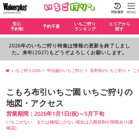
閲覧履歴
MENU
安心
いちご狩り
エリアから
予約不要
予約制
ランキング
探す
2026年のいちご狩り特集は情報の更新を終了しまし
た。来年(2027)もどうぞよろしくお願いします。
いちご狩り2026
甲信越のいちご狩り
長野県のいちご狩り
こ
こもろ布引いちご園 いちご狩りの
地図・アクセス
営業期間：2026年1月1日(祝)～5月下旬
いちごがない、または極端に少ない場合は入園規制や閉園あり(要
確認)