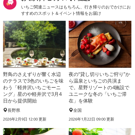
いちご関連ニュースはもちろん、行き帰りのおでかけにお
すすめのスポット＆イベント情報をお届け
野鳥のさえずりが響く水辺
夜の“貸し切りいちご狩り”か
のテラスで3色のいちごを味
ら温泉といちごの共演ま
わう「軽井沢いちごモーニ
で。星野リゾートの4施設で
ング」星のや軽井沢で3月4
ユニークな冬の「いちご滞
日から提供開始
在」を体験
長野県
全国
2026年2月9日 12:00 更新
2026年1月22日 09:00 更新