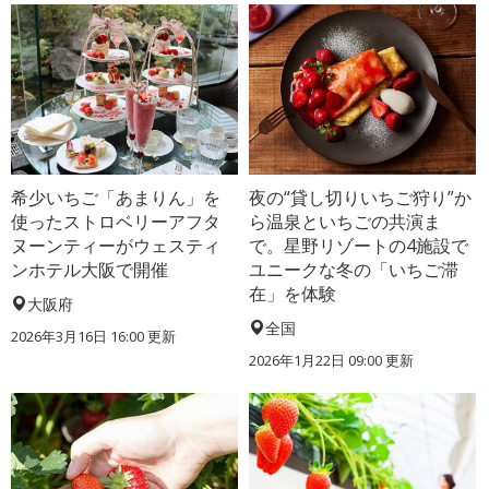
希少いちご「あまりん」を
夜の“貸し切りいちご狩り”か
使ったストロベリーアフタ
ら温泉といちごの共演ま
ヌーンティーがウェスティ
で。星野リゾートの4施設で
ンホテル大阪で開催
ユニークな冬の「いちご滞
在」を体験
大阪府
全国
2026年3月16日 16:00 更新
2026年1月22日 09:00 更新