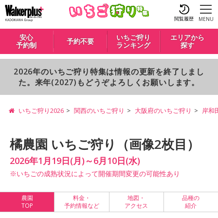
閲覧履歴
MENU
安心
いちご狩り
エリアから
予約不要
予約制
ランキング
探す
2026年のいちご狩り特集は情報の更新を終了しまし
た。来年(2027)もどうぞよろしくお願いします。
いちご狩り2026
関西のいちご狩り
大阪府のいちご狩り
岸和
橘農園 いちご狩り（画像2枚目）
2026年1月19日(月)～6月10日(水)
※いちごの成熟状況によって開催期間変更の可能性あり
農園
料金・
地図・
品種の
TOP
予約情報など
アクセス
紹介