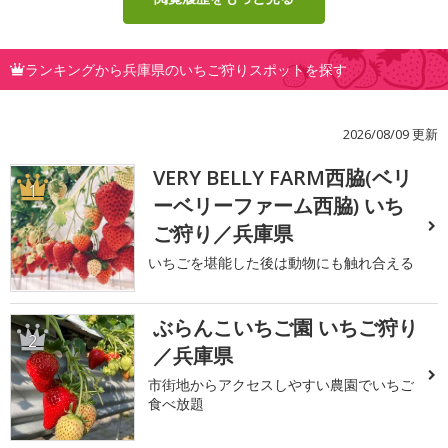
ランキングから兵庫県のいちご狩りスポットを探す
2026/08/09 更新
VERY BELLY FARM西脇(ベリ
1
ーベリーファーム西脇) いち
ご狩り／兵庫県
いちごを堪能した後は動物にも触れ合える
ぶらんこいちご園 いちご狩り
2
／兵庫県
市街地からアクセスしやすい農園でいちご
食べ放題