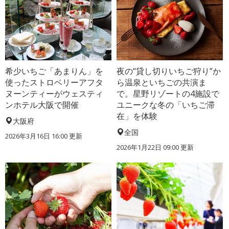
希少いちご「あまりん」を
夜の“貸し切りいちご狩り”か
使ったストロベリーアフタ
ら温泉といちごの共演ま
ヌーンティーがウェスティ
で。星野リゾートの4施設で
ンホテル大阪で開催
ユニークな冬の「いちご滞
在」を体験
大阪府
全国
2026年3月16日 16:00 更新
2026年1月22日 09:00 更新