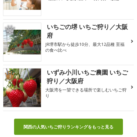
いちごの堺 いちご狩り／大阪
2
府
JR堺市駅から徒歩10分、最大12品種 至福
の食べ比べ
いずみ小川いちご農園 いちご
3
狩り／大阪府
大阪湾を一望できる場所で楽しむいちご狩
り
関西の人気いちご狩りランキングをもっと見る