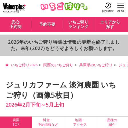
閲覧履歴
MENU
安心
いちご狩り
エリアから
予約不要
予約制
ランキング
探す
2026年のいちご狩り特集は情報の更新を終了しまし
た。来年(2027)もどうぞよろしくお願いします。
いちご狩り2026
関西のいちご狩り
兵庫県のいちご狩り
ジュ
ジュリカファーム 淡河農園 いち
ご狩り（画像5枚目）
2026年2月下旬～5月上旬
農園
料金・
地図・
品種の
TOP
予約情報など
アクセス
紹介