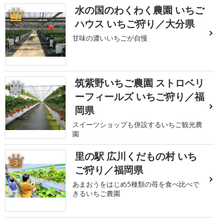
水の国のわくわく農園 いちご
1
ハウス いちご狩り／大分県
甘味の濃いいちごが自慢
筑紫野いちご農園 ストロベリ
2
ーフィールズ いちご狩り／福
岡県
スイーツショップも併設するいちご観光農
園
里の駅 広川くだもの村 いち
3
ご狩り／福岡県
あまおうをはじめ5種類の苺を食べ比べで
きるいちご農園