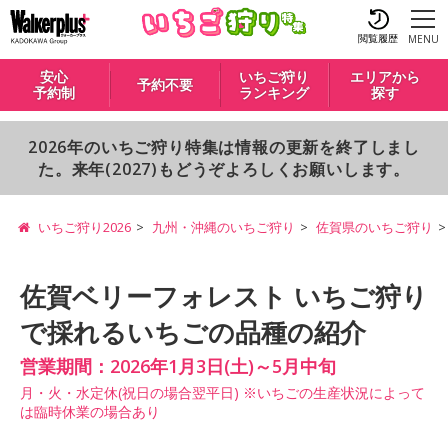
閲覧履歴
MENU
安心
いちご狩り
エリアから
予約不要
予約制
ランキング
探す
2026年のいちご狩り特集は情報の更新を終了しまし
た。来年(2027)もどうぞよろしくお願いします。
いちご狩り2026
九州・沖縄のいちご狩り
佐賀県のいちご狩り
佐賀ベリーフォレスト いちご狩り
で採れるいちごの品種の紹介
営業期間：2026年1月3日(土)～5月中旬
月・火・水定休(祝日の場合翌平日) ※いちごの生産状況によって
は臨時休業の場合あり