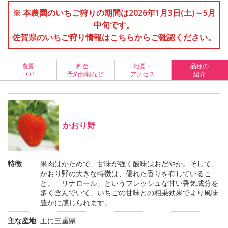
※ 本農園のいちご狩りの期間は2026年1月3日(土)～5月
中旬です。
佐賀県のいちご狩り情報はこちらからご確認ください。
農園
料金・
地図・
品種の
TOP
予約情報など
アクセス
紹介
かおり野
特徴
果肉はかためで、甘味が強く酸味はおだやか。そして、
かおり野の大きな特徴は、優れた香りを有しているこ
と。「リナロール」というフレッシュな甘い香気成分を
多く含んでいて、いちごの甘味との相乗効果でより風味
豊かに感じられます。
主な産地
主に三重県