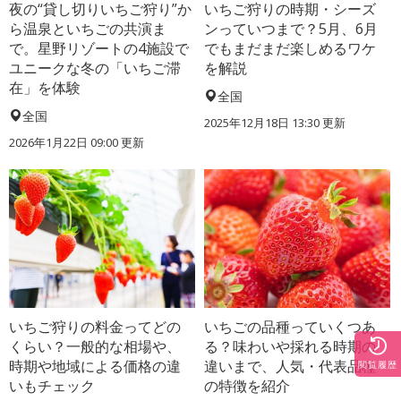
夜の“貸し切りいちご狩り”か
いちご狩りの時期・シーズ
ら温泉といちごの共演ま
ンっていつまで？5月、6月
で。星野リゾートの4施設で
でもまだまだ楽しめるワケ
ユニークな冬の「いちご滞
を解説
在」を体験
全国
全国
2025年12月18日 13:30 更新
2026年1月22日 09:00 更新
いちご狩りの料金ってどの
いちごの品種っていくつあ
くらい？一般的な相場や、
る？味わいや採れる時期の
時期や地域による価格の違
違いまで、人気・代表品種
閲覧履歴
いもチェック
の特徴を紹介