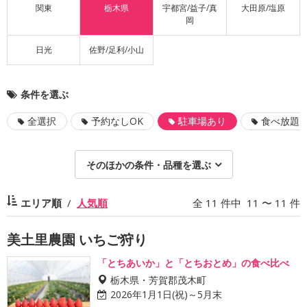
関東
栃木県
宇都宮/益子/真
大田原/塩原
岡
日光
佐野/足利/小山
条件を選ぶ
全選択
予約なしOK
駐車場あり
食べ放題
そのほかの条件・品種を選ぶ
エリア順
人気順
全 11 件中 11 〜 11 件
美土里農園 いちご狩り
「とちあいか」と「とちおとめ」の食べ比べ
栃木県・芳賀郡茂木町
2026年1月1日(祝)～5月末