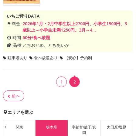
いちご狩りDATA
料金
2026年1月・2月中学生以上2700円、小学生1900円、3
歳以上～小学生未満1250円。3月～4...
時間
60分/食べ放題
品種
とちおとめ、とちあいか
駐車場あり
食べ放題あり
【安心】予約制
1
2
前へ
エリアを選ぶ
関東
栃木県
宇都宮/益子/真
大田原/塩原
岡