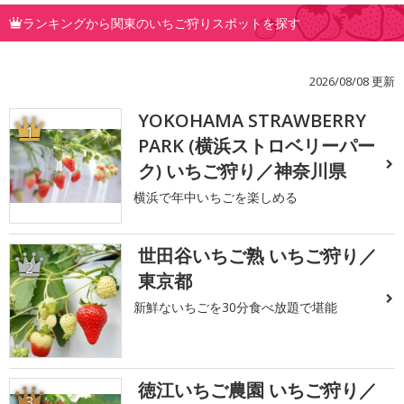
ランキングから関東のいちご狩りスポットを探す
2026/08/08 更新
YOKOHAMA STRAWBERRY
1
PARK (横浜ストロベリーパー
ク) いちご狩り／神奈川県
横浜で年中いちごを楽しめる
世田谷いちご熟 いちご狩り／
2
東京都
新鮮ないちごを30分食べ放題で堪能
徳江いちご農園 いちご狩り／
3