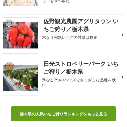
ちごを食べ放題
佐野観光農園アグリタウン い
2
ちご狩り／栃木県
木なり完熟いちごの甘味は格別
日光ストロベリーパーク いち
3
ご狩り／栃木県
異なる2つのハウスでさまざまな品種を栽
培
栃木県の人気いちご狩りランキングをもっと見る