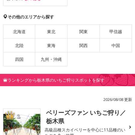
その他のエリアから探す
北海道
東北
関東
甲信越
北陸
東海
関西
中国
四国
九州・沖縄
ランキングから栃木県のいちご狩りスポットを探す
2026/08/08 更新
ベリーズファン いちご狩り／
1
栃木県
高級品種スカイベリーを中心に11品種のい