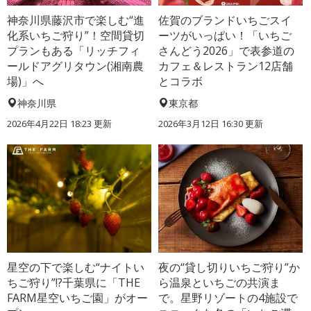
神奈川県藤沢市で楽しむ“進
佐賀のブランドいちごスイ
化系いちご狩り”！空間貸切
ーツがいっぱい！「いちご
プランもある「リッチフィ
さんどう2026」で表参道の
ールドアグリタウン(湘南農
カフェ＆レストラン12店舗
場)」へ
とコラボ
神奈川県
東京都
2026年4月22日 18:23 更新
2026年3月12日 16:30 更新
星空の下で楽しむ“ナイトい
夜の“貸し切りいちご狩り”か
ちご狩り”!?千葉県に「THE
ら温泉といちごの共演ま
FARM星空いちご園」がオー
で。星野リゾートの4施設で