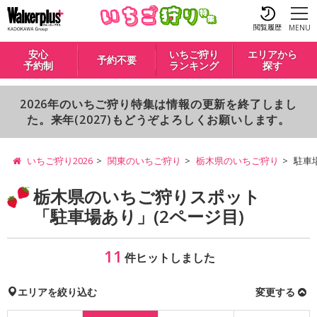
閲覧履歴
MENU
安心
いちご狩り
エリアから
予約不要
予約制
ランキング
探す
2026年のいちご狩り特集は情報の更新を終了しまし
た。来年(2027)もどうぞよろしくお願いします。
いちご狩り2026
関東のいちご狩り
栃木県のいちご狩り
駐車
栃木県のいちご狩りスポット
「駐車場あり」(2ページ目)
11
件ヒットしました
エリアを絞り込む
変更する