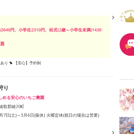
2640円、小学生2310円、幼児(2歳～小学生未満)1430
放題
題あり
【安心】予約制
狩り
しめる安心のいちご農園
綾歌郡綾川町
2月7日(土)～5月6日(振休) 火曜定休(祝日の場合は営業)