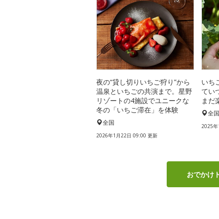
夜の“貸し切りいちご狩り”から
いち
温泉といちごの共演まで。星野
てい
リゾートの4施設でユニークな
まだ
冬の「いちご滞在」を体験
全
全国
2025年
2026年1月22日 09:00 更新
おでかけ