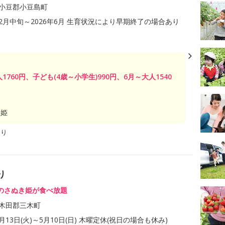
小豆郡小豆島町
年12月中旬～2026年6月 生育状況により早期終了の場合あり
大人1760円、子ども(4歳～小学生)990円、6月～大人1540
き姫
あり
り
のさぬき姫が食べ放題
木田郡三木町
1月13日(火)～5月10日(日) 木曜定休(祝日の場合も休み)