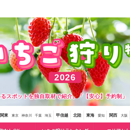
2026
しめるスポットを独自取材で紹介。「【安心】予約制」
関東
甲信越
北陸
東海
関西
東京
神奈川
千葉
埼玉
愛知
大阪