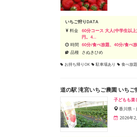
いちご狩りDATA
料金
60分コース 大人(中学生以上)
円。4...
時間
60分/食べ放題、40分/食べ
品種
さぬきひめ
お持ち帰りOK
駐車場あり
食べ放
道の駅 滝宮いちご農園 いちご
子どもも楽
香川県・
2026年