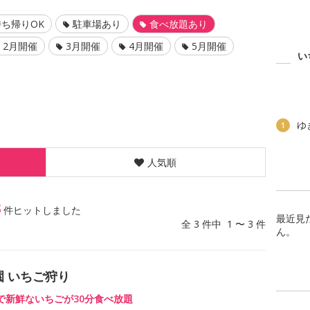
ち帰りOK
駐車場あり
食べ放題あり
2月開催
3月開催
4月開催
5月開催
い
ゆ
1
人気順
3
件ヒットしました
最近見
全 3 件中 1 〜 3 件
ん。
園 いちご狩り
で新鮮ないちごが30分食べ放題