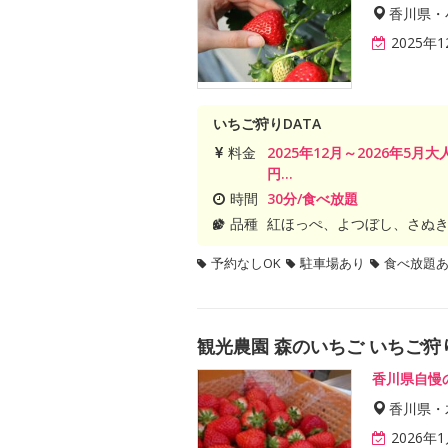
香川県・
2025
いちご狩りDATA
料金
2025年12月～2026年5月
円...
時間
30分/食べ放題
品種
紅ほっぺ、よつぼし、さぬ
予約なしOK
駐車場あり
食べ放題
観光農園 森のいちご いちご狩
香川県自慢
香川県・
2026年