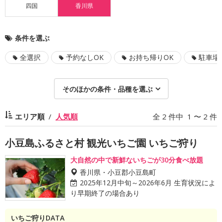
四国
香川県
条件を選ぶ
全選択
予約なしOK
お持ち帰りOK
駐車場
そのほかの条件・品種を選ぶ
エリア順
人気順
全 2 件中 1 〜 2 件
小豆島ふるさと村 観光いちご園 いちご狩り
大自然の中で新鮮ないちごが30分食べ放題
香川県・小豆郡小豆島町
2025年12月中旬～2026年6月 生育状況によ
り早期終了の場合あり
いちご狩りDATA