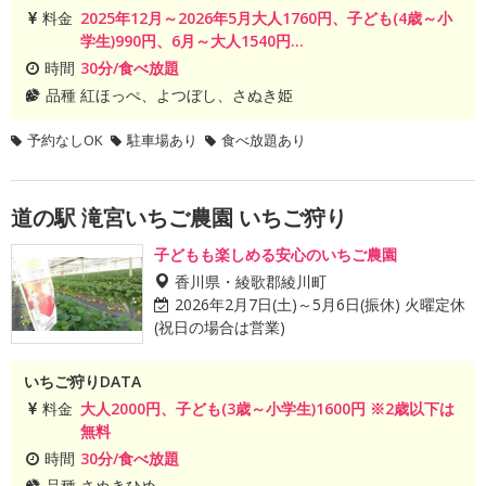
料金
2025年12月～2026年5月大人1760円、子ども(4歳～小
学生)990円、6月～大人1540円...
時間
30分/食べ放題
品種
紅ほっぺ、よつぼし、さぬき姫
予約なしOK
駐車場あり
食べ放題あり
道の駅 滝宮いちご農園 いちご狩り
子どもも楽しめる安心のいちご農園
香川県・綾歌郡綾川町
2026年2月7日(土)～5月6日(振休) 火曜定休
(祝日の場合は営業)
いちご狩りDATA
料金
大人2000円、子ども(3歳～小学生)1600円 ※2歳以下は
無料
時間
30分/食べ放題
品種
さぬきひめ