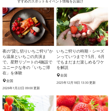
すすめのスポット＆イベント情報をお届け
夜の“貸し切りいちご狩り”か
いちご狩りの時期・シーズ
ら温泉といちごの共演ま
ンっていつまで？5月、6月
で。星野リゾートの4施設で
でもまだまだ楽しめるワケ
ユニークな冬の「いちご滞
を解説
在」を体験
全国
全国
2025年12月18日 13:30 更新
2026年1月22日 09:00 更新