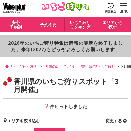
閲覧履歴
MENU
安心
いちご狩り
エリアから
予約不要
予約制
ランキング
探す
2026年のいちご狩り特集は情報の更新を終了しまし
た。来年(2027)もどうぞよろしくお願いします。
いちご狩り2026
四国のいちご狩り
香川県のいちご狩り
3月
香川県のいちご狩りスポット「3
月開催」
2
件ヒットしました
エリアを絞り込む
変更する