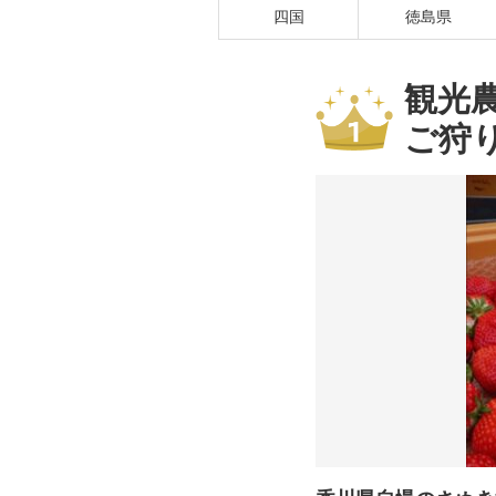
四国
徳島県
観光農
ご狩