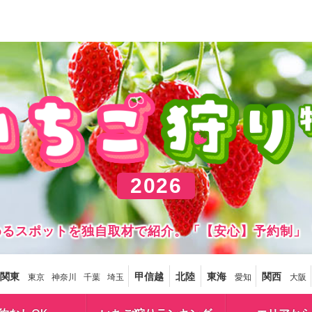
2026
しめるスポットを独自取材で紹介。「【安心】予約制」
関東
甲信越
北陸
東海
関西
東京
神奈川
千葉
埼玉
愛知
大阪