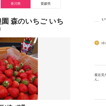
香川県
愛媛県
園 森のいちご いち
い
り
ゆ
1
最近見
ん。