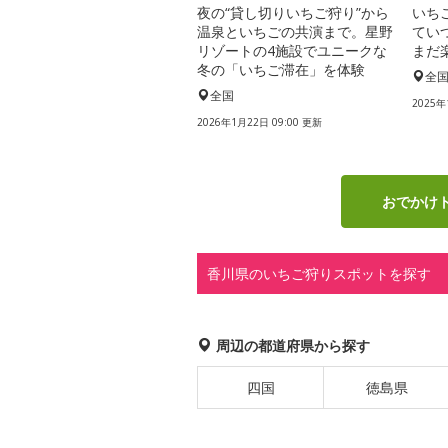
夜の“貸し切りいちご狩り”から
いち
温泉といちごの共演まで。星野
てい
リゾートの4施設でユニークな
まだ
冬の「いちご滞在」を体験
全
全国
2025年
2026年1月22日 09:00 更新
おでかけ
香川県のいちご狩りスポットを探す
周辺の都道府県から探す
四国
徳島県