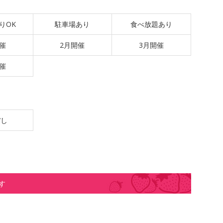
りOK
駐車場あり
食べ放題あり
催
2月開催
3月開催
催
ぼし
す