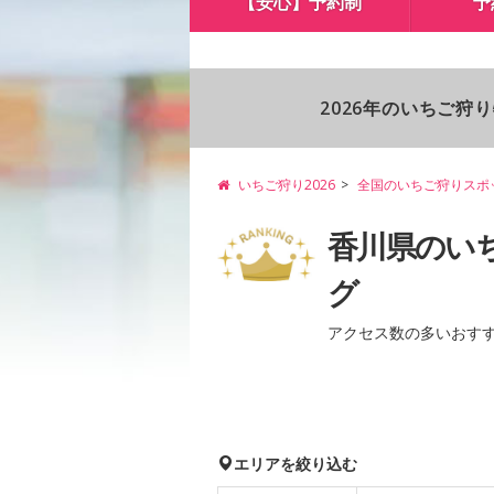
【安心】予約制
予
2026年のいちご狩
いちご狩り2026
全国のいちご狩りスポ
香川県のい
グ
アクセス数の多いおす
エリアを絞り込む