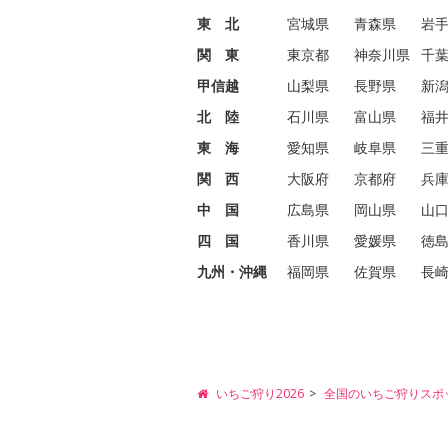
東 北
宮城県
青森県
岩
関 東
東京都
神奈川県
千
甲信越
山梨県
長野県
新
北 陸
石川県
富山県
福
東 海
愛知県
岐阜県
三
関 西
大阪府
京都府
兵
中 国
広島県
岡山県
山
四 国
香川県
愛媛県
徳
九州・沖縄
福岡県
佐賀県
長
いちご狩り2026
全国のいちご狩りスポ