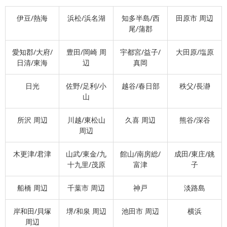
伊豆/熱海
浜松/浜名湖
知多半島/西
田原市 周辺
尾/蒲郡
愛知郡/大府/
豊田/岡崎 周
宇都宮/益子/
大田原/塩原
日清/東海
辺
真岡
日光
佐野/足利/小
越谷/春日部
秩父/長瀞
山
所沢 周辺
川越/東松山
久喜 周辺
熊谷/深谷
周辺
木更津/君津
山武/東金/九
館山/南房総/
成田/東庄/銚
十九里/茂原
富津
子
船橋 周辺
千葉市 周辺
神戸
淡路島
岸和田/貝塚
堺/和泉 周辺
池田市 周辺
横浜
周辺