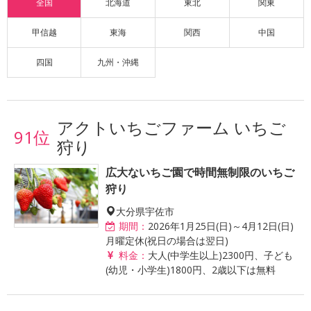
全国
北海道
東北
関東
甲信越
東海
関西
中国
四国
九州・沖縄
アクトいちごファーム いちご
91位
狩り
広大ないちご園で時間無制限のいちご
狩り
大分県宇佐市
期間：
2026年1月25日(日)～4月12日(日)
月曜定休(祝日の場合は翌日)
料金：
大人(中学生以上)2300円、子ども
(幼児・小学生)1800円、2歳以下は無料