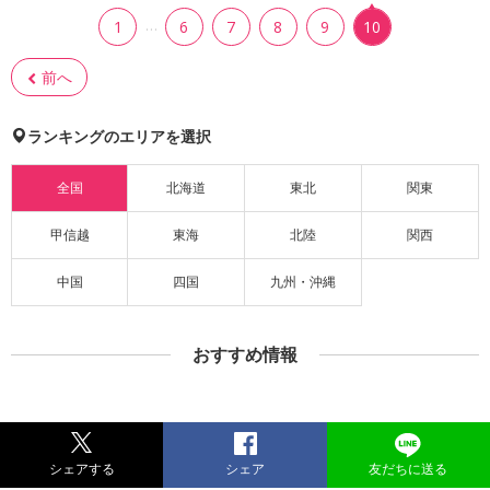
…
1
6
7
8
9
10
前へ
ランキングのエリアを選択
全国
北海道
東北
関東
甲信越
東海
北陸
関西
中国
四国
九州・沖縄
おすすめ情報
シェアする
シェア
友だちに送る