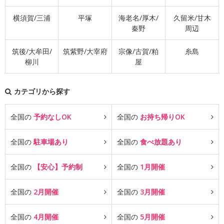
横須賀/三浦
平塚
海老名/厚木/
久留米/甘木
秦野
周辺
筑後/大牟田/
筑紫野/大宰府
宗像/古賀/粕
糸島
柳川
屋
カテゴリから探す
全国の
予約なしOK
全国の
お持ち帰りOK
全国の
駐車場あり
全国の
食べ放題あり
全国の
【安心】予約制
全国の
1月開催
全国の
2月開催
全国の
3月開催
全国の
4月開催
全国の
5月開催