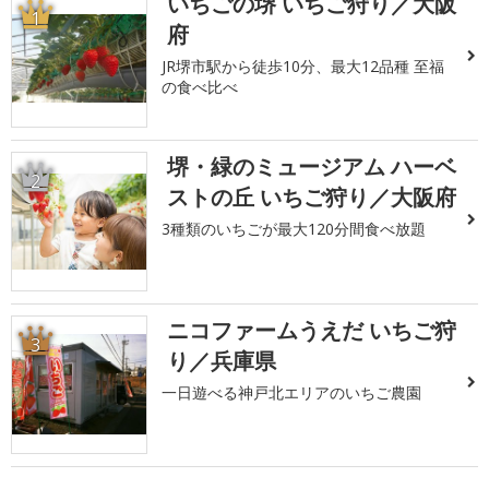
いちごの堺 いちご狩り／大阪
1
府
JR堺市駅から徒歩10分、最大12品種 至福
の食べ比べ
堺・緑のミュージアム ハーベ
2
ストの丘 いちご狩り／大阪府
3種類のいちごが最大120分間食べ放題
ニコファームうえだ いちご狩
3
り／兵庫県
一日遊べる神戸北エリアのいちご農園