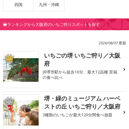
四国
九州・沖縄
ランキングから大阪府のいちご狩りスポットを探す
2026/08/07 更新
いちごの堺 いちご狩り／大阪
1
府
JR堺市駅から徒歩10分、最大12品種 至福
の食べ比べ
堺・緑のミュージアム ハーベ
2
ストの丘 いちご狩り／大阪府
3種類のいちごが最大120分間食べ放題