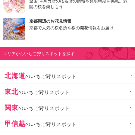
全国1400カ所の桜名所の情報や見頃時期を掲載。満
開の桜を楽しもう
京都周辺のお花見情報
京都で人気の桜名所や桜の開花情報をお届け
エリアからいちご狩りスポットを探す
北海道
のいちご狩りスポット
東北
のいちご狩りスポット
関東
のいちご狩りスポット
甲信越
のいちご狩りスポット