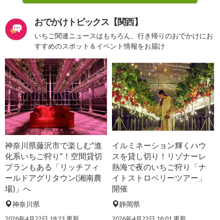
おでかけトピックス【関西】
いちご関連ニュースはもちろん、行き帰りのおでかけにお
すすめのスポット＆イベント情報をお届け
神奈川県藤沢市で楽しむ“進
イルミネーション輝くハウ
化系いちご狩り”！空間貸切
スを貸し切り！リゾナーレ
プランもある「リッチフィ
熱海で夜のいちご狩り「ナ
ールドアグリタウン(湘南農
イトストロベリーツアー」
場)」へ
開催
神奈川県
静岡県
2026年4月22日 18:23 更新
2026年4月22日 16:01 更新