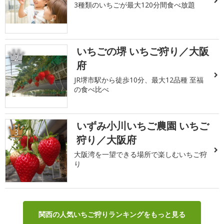
3種類のいちごが最大120分間食べ放題
いちごの堺 いちご狩り／大阪
2
府
JR堺市駅から徒歩10分、最大12品種 至福
の食べ比べ
いずみ小川いちご農園 いちご
3
狩り／大阪府
大阪湾を一望できる場所で楽しむいちご狩
り
関西の人気いちご狩りランキングをもっと見る