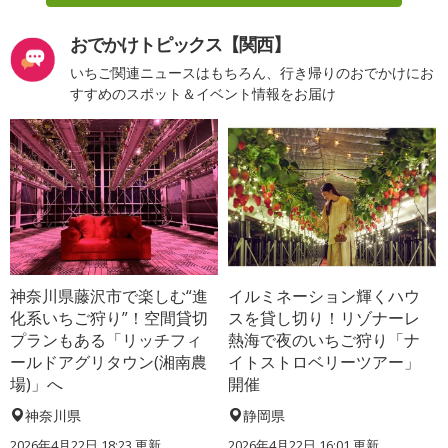
おでかけトピックス【関西】
いちご関連ニュースはもちろん、行き帰りのおでかけにお
すすめのスポット＆イベント情報をお届け
神奈川県藤沢市で楽しむ“進
イルミネーション輝くハウ
化系いちご狩り”！空間貸切
スを貸し切り！リゾナーレ
プランもある「リッチフィ
熱海で夜のいちご狩り「ナ
ールドアグリタウン(湘南農
イトストロベリーツアー」
場)」へ
開催
神奈川県
静岡県
2026年4月22日 18:23 更新
2026年4月22日 16:01 更新