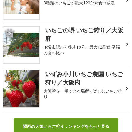
3種類のいちごが最大120分間食べ放題
いちごの堺 いちご狩り／大阪
2
府
JR堺市駅から徒歩10分、最大12品種 至福
の食べ比べ
いずみ小川いちご農園 いちご
3
狩り／大阪府
大阪湾を一望できる場所で楽しむいちご狩
り
関西の人気いちご狩りランキングをもっと見る