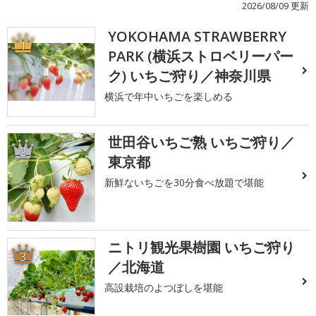
2026/08/09 更新
YOKOHAMA STRAWBERRY
1
PARK (横浜ストロベリーパー
ク) いちご狩り／神奈川県
横浜で年中いちごを楽しめる
世田谷いちご熟 いちご狩り／
2
東京都
新鮮ないちごを30分食べ放題で堪能
ニトリ観光果樹園 いちご狩り
3
／北海道
高設栽培のよつぼしを堪能