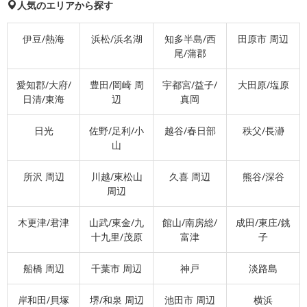
人気のエリアから探す
伊豆/熱海
浜松/浜名湖
知多半島/西
田原市 周辺
尾/蒲郡
愛知郡/大府/
豊田/岡崎 周
宇都宮/益子/
大田原/塩原
日清/東海
辺
真岡
日光
佐野/足利/小
越谷/春日部
秩父/長瀞
山
所沢 周辺
川越/東松山
久喜 周辺
熊谷/深谷
周辺
木更津/君津
山武/東金/九
館山/南房総/
成田/東庄/銚
十九里/茂原
富津
子
船橋 周辺
千葉市 周辺
神戸
淡路島
岸和田/貝塚
堺/和泉 周辺
池田市 周辺
横浜