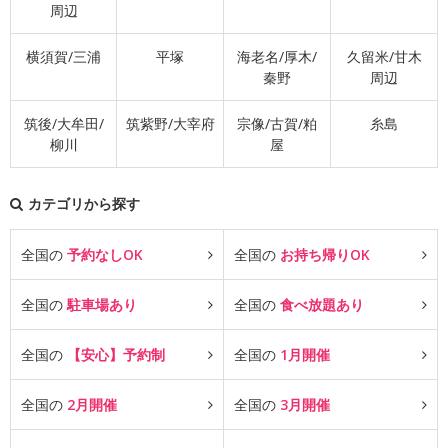
周辺
横須賀/三浦
平塚
海老名/厚木/
久留米/甘木
秦野
周辺
筑後/大牟田/
筑紫野/大宰府
宗像/古賀/粕
糸島
柳川
屋
カテゴリから探す
全国の
予約なしOK
全国の
お持ち帰りOK
全国の
駐車場あり
全国の
食べ放題あり
全国の
【安心】予約制
全国の
1月開催
全国の
2月開催
全国の
3月開催