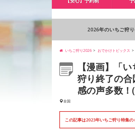
【安心】予約制
予
2026年のいちご狩
いちご狩り2026
おでかけトピックス
【漫画】「い
狩り終了の合
感の声多数！(画
全国
この記事は2023年いちご狩り特集