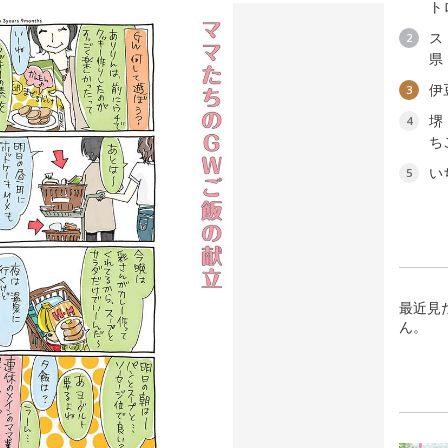
ト
ス
2
県
伊
3
堺
4
ち
い
5
最近見
ん。