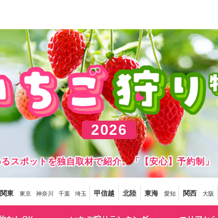
2026
しめるスポットを独自取材で紹介。「【安心】予約制」
関東
甲信越
北陸
東海
関西
東京
神奈川
千葉
埼玉
愛知
大阪