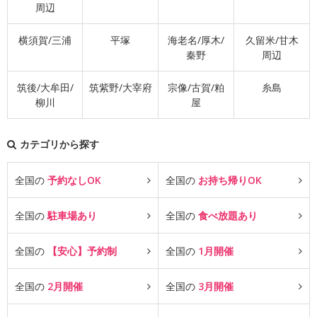
周辺
横須賀/三浦
平塚
海老名/厚木/
久留米/甘木
秦野
周辺
筑後/大牟田/
筑紫野/大宰府
宗像/古賀/粕
糸島
柳川
屋
カテゴリから探す
全国の
予約なしOK
全国の
お持ち帰りOK
全国の
駐車場あり
全国の
食べ放題あり
全国の
【安心】予約制
全国の
1月開催
全国の
2月開催
全国の
3月開催