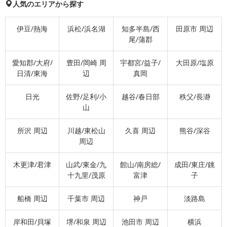
人気のエリアから探す
伊豆/熱海
浜松/浜名湖
知多半島/西
田原市 周辺
尾/蒲郡
愛知郡/大府/
豊田/岡崎 周
宇都宮/益子/
大田原/塩原
日清/東海
辺
真岡
日光
佐野/足利/小
越谷/春日部
秩父/長瀞
山
所沢 周辺
川越/東松山
久喜 周辺
熊谷/深谷
周辺
木更津/君津
山武/東金/九
館山/南房総/
成田/東庄/銚
十九里/茂原
富津
子
船橋 周辺
千葉市 周辺
神戸
淡路島
岸和田/貝塚
堺/和泉 周辺
池田市 周辺
横浜