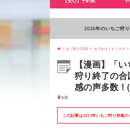
【安心】予約制
予
2026年のいちご狩
いちご狩り2026
おでかけトピックス
【漫画】「い
狩り終了の合
感の声多数！(画
全国
この記事は2023年いちご狩り特集