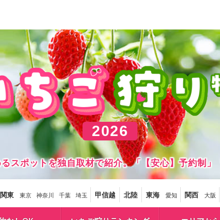
2026
しめるスポットを独自取材で紹介。「【安心】予約制」
関東
甲信越
北陸
東海
関西
東京
神奈川
千葉
埼玉
愛知
大阪