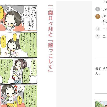
ト
い
2
堺
3
ち
ニ
4
ニ
5
最近見
ん。