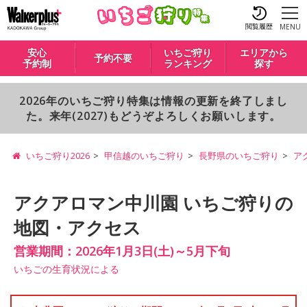
閲覧履歴
MENU
安心
いちご狩り
エリアから
予約不要
予約制
ランキング
探す
2026年のいちご狩り特集は情報の更新を終了しまし
た。来年(2027)もどうぞよろしくお願いします。
いちご狩り2026
甲信越のいちご狩り
長野県のいちご狩り
ア
アクアロマン中川園 いちご狩りの
地図・アクセス
営業期間：2026年1月3日(土)～5月下旬
いちごの生育状況による