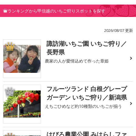
ランキングから甲信越のいちご狩りスポットを探す
2026/08/07 更新
諏訪湖いちご園 いちご狩り／
1
長野県
農家の人が愛情込めて作った章姫
フルーツランド 白根グレープ
2
ガーデン いちご狩り／新潟県
えちごひめなど約10種類のいちごが揃う
はびろ農業公園 みはらしファ