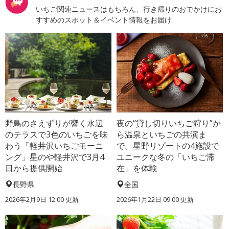
いちご関連ニュースはもちろん、行き帰りのおでかけにお
すすめのスポット＆イベント情報をお届け
野鳥のさえずりが響く水辺
夜の“貸し切りいちご狩り”か
のテラスで3色のいちごを味
ら温泉といちごの共演ま
わう「軽井沢いちごモーニ
で。星野リゾートの4施設で
ング」星のや軽井沢で3月4
ユニークな冬の「いちご滞
日から提供開始
在」を体験
長野県
全国
2026年2月9日 12:00 更新
2026年1月22日 09:00 更新