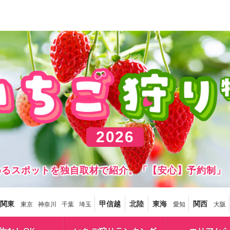
2026
しめるスポットを独自取材で紹介。「【安心】予約制」
関東
甲信越
北陸
東海
関西
東京
神奈川
千葉
埼玉
愛知
大阪