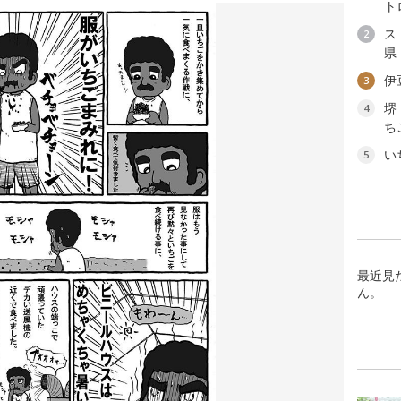
ト
ス
2
県
伊
3
堺
4
ち
い
5
最近見
ん。