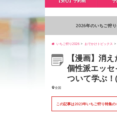
【安心】予約制
予
2026年のいちご狩
いちご狩り2026
おでかけトピックス
【漫画】消え
個性派エッセ
ついて学ぶ！(画
全国
この記事は2023年いちご狩り特集