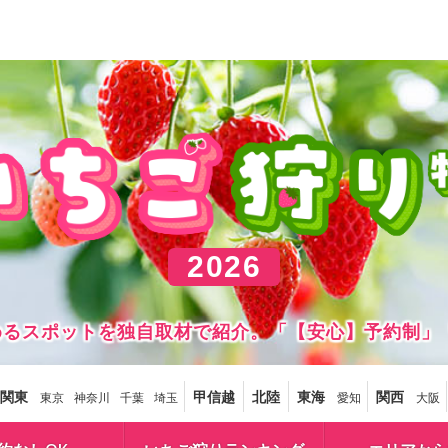
2026
しめるスポットを独自取材で紹介。「【安心】予約制」
関東
甲信越
北陸
東海
関西
東京
神奈川
千葉
埼玉
愛知
大阪