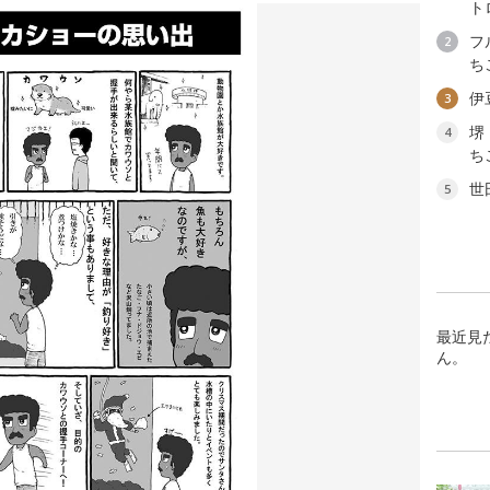
ト
フ
2
ち
伊
3
堺
4
ち
世
5
最近見
ん。