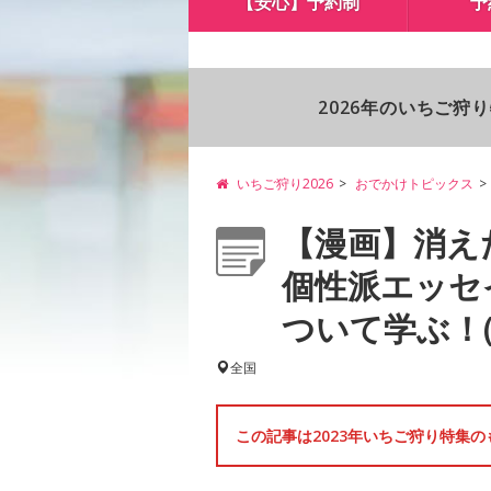
【安心】予約制
予
2026年のいちご狩
いちご狩り2026
おでかけトピックス
【漫画】消え
個性派エッセ
ついて学ぶ！(画
全国
この記事は2023年いちご狩り特集