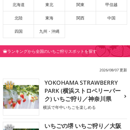
北海道
東北
関東
甲信越
北陸
東海
関西
中国
四国
九州・沖縄
ランキングから全国のいちご狩りスポットを探す
2026/08/07 更新
YOKOHAMA STRAWBERRY
1
PARK (横浜ストロベリーパー
ク) いちご狩り／神奈川県
横浜で年中いちごを楽しめる
いちごの堺 いちご狩り／大阪
2