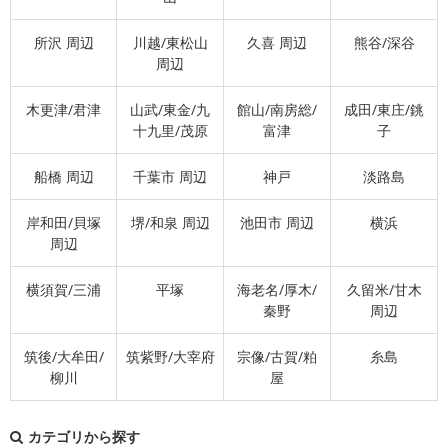
所沢 周辺
川越/東松山
久喜 周辺
熊谷/深谷
周辺
木更津/君津
山武/東金/九
館山/南房総/
成田/東庄/銚
十九里/茂原
富津
子
船橋 周辺
千葉市 周辺
神戸
淡路島
岸和田/貝塚
堺/和泉 周辺
池田市 周辺
横浜
周辺
横須賀/三浦
平塚
海老名/厚木/
久留米/甘木
秦野
周辺
筑後/大牟田/
筑紫野/大宰府
宗像/古賀/粕
糸島
柳川
屋
カテゴリから探す