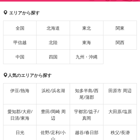
エリアから探す
全国
北海道
東北
関東
甲信越
北陸
東海
関西
中国
四国
九州・沖縄
人気のエリアから探す
伊豆/熱海
浜松/浜名湖
知多半島/西
田原市 周辺
尾/蒲郡
愛知郡/大府/
豊田/岡崎 周
宇都宮/益子/
大田原/塩原
日清/東海
辺
真岡
日光
佐野/足利/小
越谷/春日部
秩父/長瀞
山