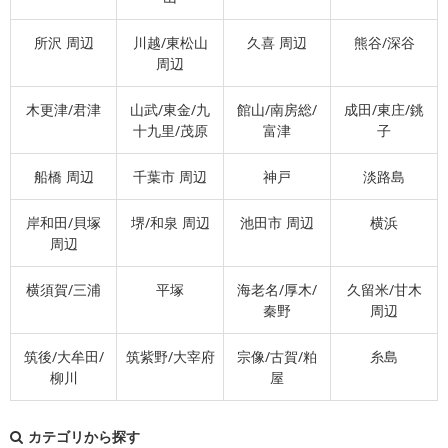
所沢 周辺
川越/東松山
久喜 周辺
熊谷/深谷
周辺
木更津/君津
山武/東金/九
館山/南房総/
成田/東庄/銚
十九里/茂原
富津
子
船橋 周辺
千葉市 周辺
神戸
淡路島
岸和田/貝塚
堺/和泉 周辺
池田市 周辺
横浜
周辺
横須賀/三浦
平塚
海老名/厚木/
久留米/甘木
秦野
周辺
筑後/大牟田/
筑紫野/大宰府
宗像/古賀/粕
糸島
柳川
屋
カテゴリから探す