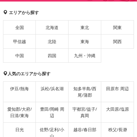
エリアから探す
全国
北海道
東北
関東
甲信越
北陸
東海
関西
中国
四国
九州・沖縄
人気のエリアから探す
伊豆/熱海
浜松/浜名湖
知多半島/西
田原市 周辺
尾/蒲郡
愛知郡/大府/
豊田/岡崎 周
宇都宮/益子/
大田原/塩原
日清/東海
辺
真岡
日光
佐野/足利/小
越谷/春日部
秩父/長瀞
山