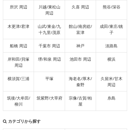
所沢 周辺
川越/東松山
久喜 周辺
熊谷/深谷
周辺
木更津/君津
山武/東金/九
館山/南房総/
成田/東庄/銚
十九里/茂原
富津
子
船橋 周辺
千葉市 周辺
神戸
淡路島
岸和田/貝塚
堺/和泉 周辺
池田市 周辺
横浜
周辺
横須賀/三浦
平塚
海老名/厚木/
久留米/甘木
秦野
周辺
筑後/大牟田/
筑紫野/大宰府
宗像/古賀/粕
糸島
柳川
屋
カテゴリから探す