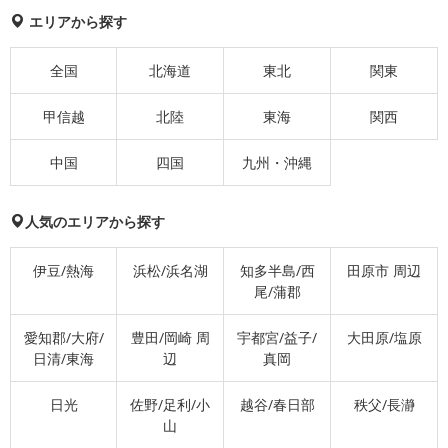
エリアから探す
全国
北海道
東北
関東
甲信越
北陸
東海
関西
中国
四国
九州・沖縄
人気のエリアから探す
伊豆/熱海
浜松/浜名湖
知多半島/西
田原市 周辺
尾/蒲郡
愛知郡/大府/
豊田/岡崎 周
宇都宮/益子/
大田原/塩原
日清/東海
辺
真岡
日光
佐野/足利/小
越谷/春日部
秩父/長瀞
山