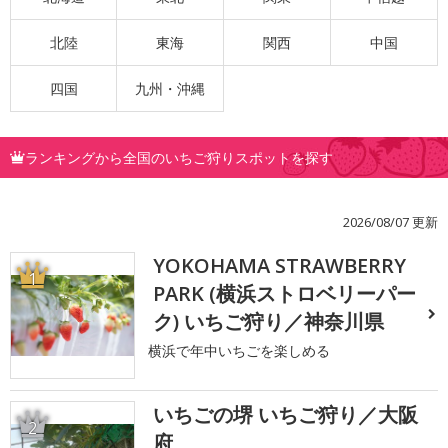
北陸
東海
関西
中国
四国
九州・沖縄
ランキングから全国のいちご狩りスポットを探す
2026/08/07 更新
YOKOHAMA STRAWBERRY
1
PARK (横浜ストロベリーパー
ク) いちご狩り／神奈川県
横浜で年中いちごを楽しめる
いちごの堺 いちご狩り／大阪
2
府