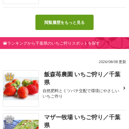
閲覧履歴をもっと見る
ランキングから千葉県のいちご狩りスポットを探す
2026/08/08 更新
飯森苺農園 いちご狩り／千葉
1
県
自然肥料とミツバチ交配で環境にやさしい
いちご作り
マザー牧場 いちご狩り／千葉
2
県