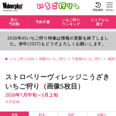
閲覧履歴
MENU
安心
いちご狩り
エリアから
予約不要
予約制
ランキング
探す
2026年のいちご狩り特集は情報の更新を終了しまし
た。来年(2027)もどうぞよろしくお願いします。
いちご狩り2026
関東のいちご狩り
千葉県のいちご狩り
成田
ストロベリーヴィレッジこうざき
いちご狩り（画像5枚目）
2026年1月中旬～5月上旬
※不定休
農園
料金・
地図・
品種の