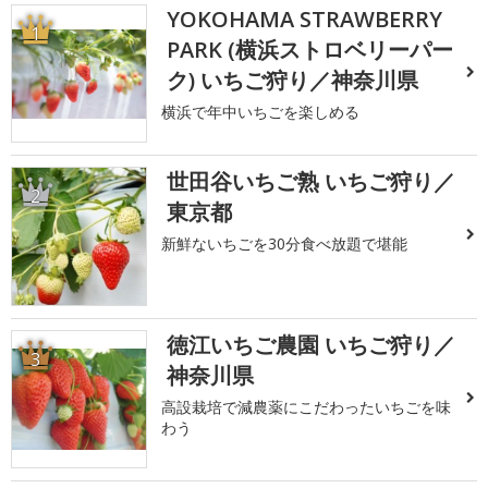
YOKOHAMA STRAWBERRY
1
PARK (横浜ストロベリーパー
ク) いちご狩り／神奈川県
横浜で年中いちごを楽しめる
世田谷いちご熟 いちご狩り／
2
東京都
新鮮ないちごを30分食べ放題で堪能
徳江いちご農園 いちご狩り／
3
神奈川県
高設栽培で減農薬にこだわったいちごを味
わう