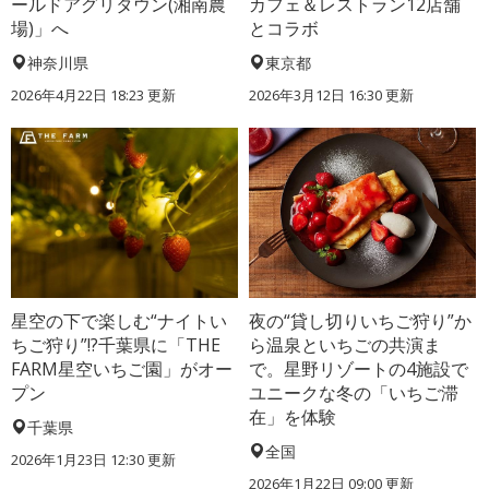
ールドアグリタウン(湘南農
カフェ＆レストラン12店舗
場)」へ
とコラボ
神奈川県
東京都
2026年4月22日 18:23 更新
2026年3月12日 16:30 更新
星空の下で楽しむ“ナイトい
夜の“貸し切りいちご狩り”か
ちご狩り”!?千葉県に「THE
ら温泉といちごの共演ま
FARM星空いちご園」がオー
で。星野リゾートの4施設で
プン
ユニークな冬の「いちご滞
在」を体験
千葉県
全国
2026年1月23日 12:30 更新
2026年1月22日 09:00 更新