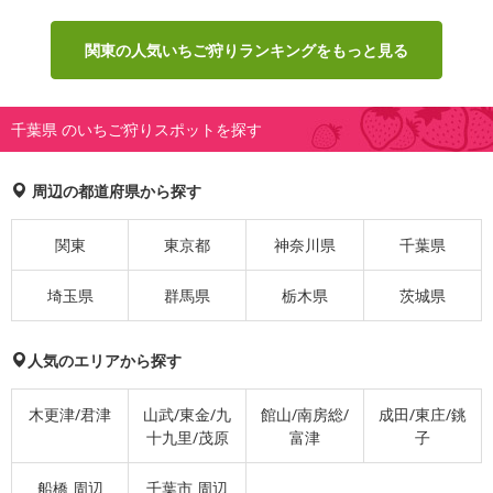
関東の人気いちご狩りランキングをもっと見る
千葉県 のいちご狩りスポットを探す
周辺の都道府県から探す
関東
東京都
神奈川県
千葉県
埼玉県
群馬県
栃木県
茨城県
人気のエリアから探す
木更津/君津
山武/東金/九
館山/南房総/
成田/東庄/銚
十九里/茂原
富津
子
船橋 周辺
千葉市 周辺