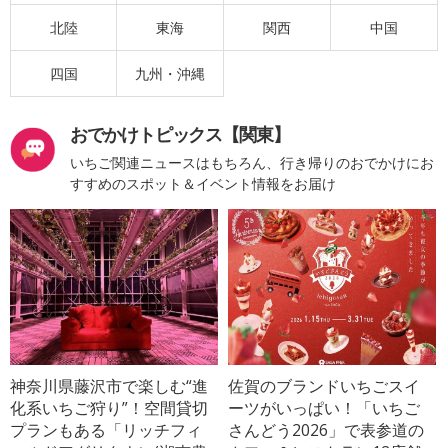
北陸
東海
関西
中国
四国
九州・沖縄
おでかけトピックス【関東】
いちご関連ニュースはもちろん、行き帰りのおでかけにお
すすめのスポット＆イベント情報をお届け
神奈川県藤沢市で楽しむ“進
佐賀のブランドいちごスイ
化系いちご狩り”！空間貸切
ーツがいっぱい！「いちご
プランもある「リッチフィ
さんどう2026」で表参道の