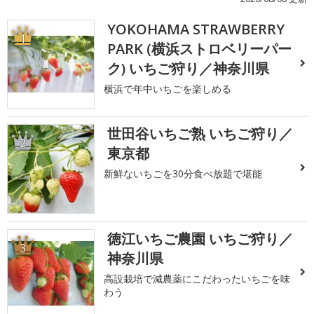
YOKOHAMA STRAWBERRY
1
PARK (横浜ストロベリーパー
ク) いちご狩り／神奈川県
横浜で年中いちごを楽しめる
世田谷いちご熟 いちご狩り／
2
東京都
新鮮ないちごを30分食べ放題で堪能
徳江いちご農園 いちご狩り／
3
神奈川県
高設栽培で減農薬にこだわったいちごを味
わう