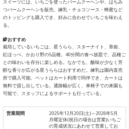
スイーツには、いちごを使ったバームクーヘンや、はちみ
つバームクーヘンを販売。練乳・チョコソース・蜂蜜など
のトッピングも購入でき、好みに合わせていちごを味わえ
る。
おすすめ
栽培しているいちごは、星うらら、スターナイト、章姫、
紅ほっぺ、かおり野の5品種。40分間の食べ放題で、品種ご
との味わいを存分に楽しめる。なかでも、酸味が少なく芳
醇な香りが広がる星うららはおすすめだ。練乳は園内直売
所で購入可能。ペットはカート利用で同伴でき、カートは
無料で貸し出している。通路幅が広く、車椅子での来園も
可能で、スタッフによるサポートも行っている。
営業期間
2025年12月20日(土)～2026年5月
月曜定休(祝日の場合は営業)いちご
の育成状況にあわせて営業してお