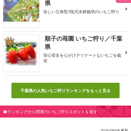
県
珍しい立体型7段式水耕栽培のいちご狩り
順子の苺園 いちご狩り／千葉
3
県
安心安全を心がけデリケートないちごを栽
培
千葉県の人気いちご狩りランキングをもっと見る
ランキングから関東のいちご狩りスポットを探す
2026/08/08 更新