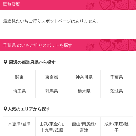
閲覧履歴
最近見たいちご狩りスポットページはありません。
千葉県 のいちご狩りスポットを探す
周辺の都道府県から探す
関東
東京都
神奈川県
千葉県
埼玉県
群馬県
栃木県
茨城県
人気のエリアから探す
木更津/君津
山武/東金/九
館山/南房総/
成田/東庄/銚
十九里/茂原
富津
子