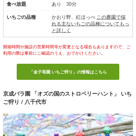
食べ放題
あり 30分
いちごの品種
かおり野、紅ほっぺ
この農園で採
れる主ないちごの品種についてもっ
と詳しく
開催時間や施設の営業時間等が変更となる場合もありますので、ご
利用の際は事前にご確認のうえ、おでかけください。
「金子苺園 いちご狩り」の情報はこちら
京成バラ園 「オズの国のストロベリーハント」 いち
ご狩り / 八千代市