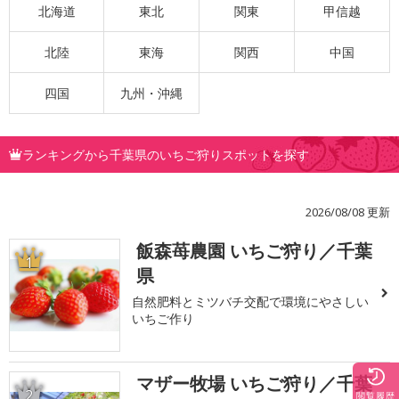
北海道
東北
関東
甲信越
北陸
東海
関西
中国
四国
九州・沖縄
ランキングから千葉県のいちご狩りスポットを探す
2026/08/08 更新
飯森苺農園 いちご狩り／千葉
1
県
自然肥料とミツバチ交配で環境にやさしい
いちご作り
マザー牧場 いちご狩り／千葉
2
閲覧履歴