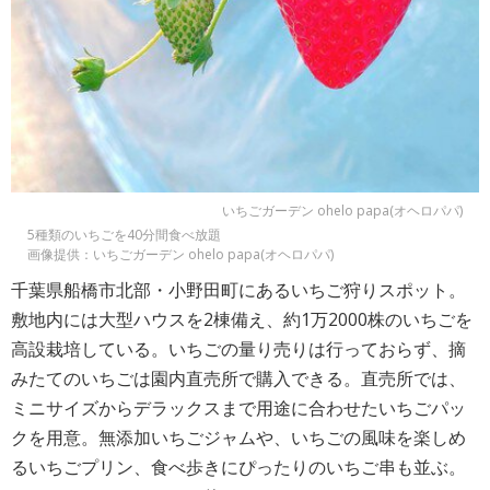
いちごガーデン ohelo papa(オヘロパパ)
5種類のいちごを40分間食べ放題
画像提供：いちごガーデン ohelo papa(オヘロパパ)
千葉県船橋市北部・小野田町にあるいちご狩りスポット。
敷地内には大型ハウスを2棟備え、約1万2000株のいちごを
高設栽培している。いちごの量り売りは行っておらず、摘
みたてのいちごは園内直売所で購入できる。直売所では、
ミニサイズからデラックスまで用途に合わせたいちごパッ
クを用意。無添加いちごジャムや、いちごの風味を楽しめ
るいちごプリン、食べ歩きにぴったりのいちご串も並ぶ。