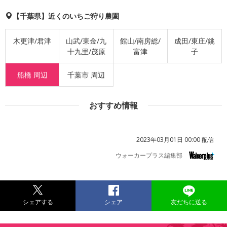
【千葉県】近くのいちご狩り農園
木更津/君津
山武/東金/九
館山/南房総/
成田/東庄/銚
十九里/茂原
富津
子
船橋 周辺
千葉市 周辺
おすすめ情報
2023年03月01日 00:00 配信
ウォーカープラス編集部
シェアする
シェア
友だちに送る