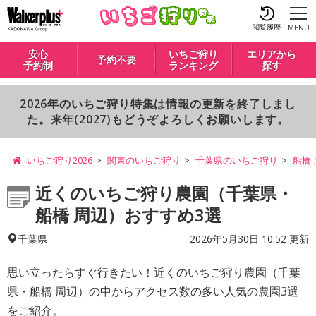
閲覧履歴
MENU
安心
いちご狩り
エリアから
予約不要
予約制
ランキング
探す
2026年のいちご狩り特集は情報の更新を終了しまし
た。来年(2027)もどうぞよろしくお願いします。
いちご狩り2026
関東のいちご狩り
千葉県のいちご狩り
船橋
近くのいちご狩り農園（千葉県・
船橋 周辺）おすすめ3選
2026年5月30日 10:52 更新
千葉県
思い立ったらすぐ行きたい！近くのいちご狩り農園（千葉
県・船橋 周辺）の中からアクセス数の多い人気の農園3選
をご紹介。