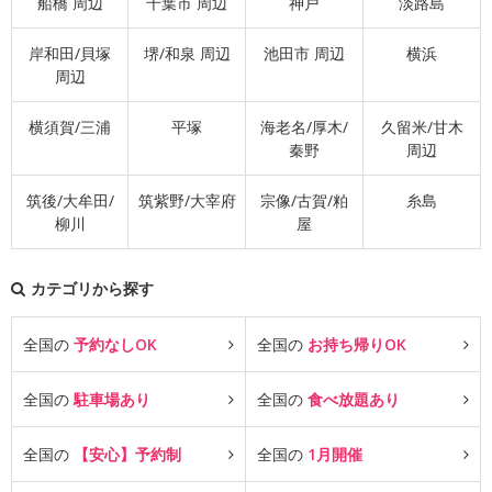
船橋 周辺
千葉市 周辺
神戸
淡路島
岸和田/貝塚
堺/和泉 周辺
池田市 周辺
横浜
周辺
横須賀/三浦
平塚
海老名/厚木/
久留米/甘木
秦野
周辺
筑後/大牟田/
筑紫野/大宰府
宗像/古賀/粕
糸島
柳川
屋
カテゴリから探す
全国の
予約なしOK
全国の
お持ち帰りOK
全国の
駐車場あり
全国の
食べ放題あり
全国の
【安心】予約制
全国の
1月開催