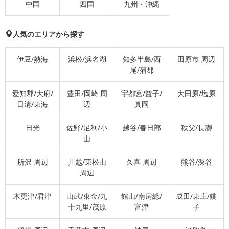
中国
四国
九州・沖縄
人気のエリアから探す
伊豆/熱海
浜松/浜名湖
知多半島/西
田原市 周辺
尾/蒲郡
愛知郡/大府/
豊田/岡崎 周
宇都宮/益子/
大田原/塩原
日清/東海
辺
真岡
日光
佐野/足利/小
越谷/春日部
秩父/長瀞
山
所沢 周辺
川越/東松山
久喜 周辺
熊谷/深谷
周辺
木更津/君津
山武/東金/九
館山/南房総/
成田/東庄/銚
十九里/茂原
富津
子