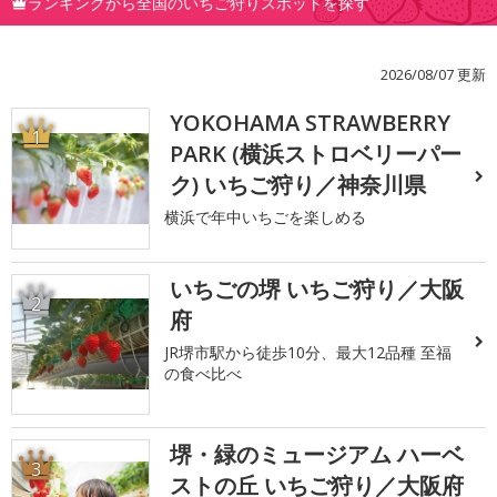
ランキングから全国のいちご狩りスポットを探す
2026/08/07 更新
YOKOHAMA STRAWBERRY
1
PARK (横浜ストロベリーパー
ク) いちご狩り／神奈川県
横浜で年中いちごを楽しめる
いちごの堺 いちご狩り／大阪
2
府
JR堺市駅から徒歩10分、最大12品種 至福
の食べ比べ
堺・緑のミュージアム ハーベ
3
ストの丘 いちご狩り／大阪府