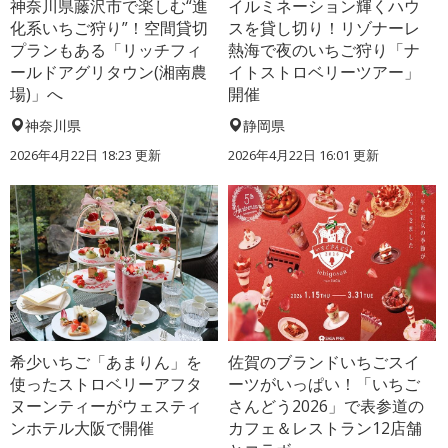
神奈川県藤沢市で楽しむ“進
イルミネーション輝くハウ
化系いちご狩り”！空間貸切
スを貸し切り！リゾナーレ
プランもある「リッチフィ
熱海で夜のいちご狩り「ナ
ールドアグリタウン(湘南農
イトストロベリーツアー」
場)」へ
開催
神奈川県
静岡県
2026年4月22日 18:23 更新
2026年4月22日 16:01 更新
希少いちご「あまりん」を
佐賀のブランドいちごスイ
使ったストロベリーアフタ
ーツがいっぱい！「いちご
ヌーンティーがウェスティ
さんどう2026」で表参道の
ンホテル大阪で開催
カフェ＆レストラン12店舗