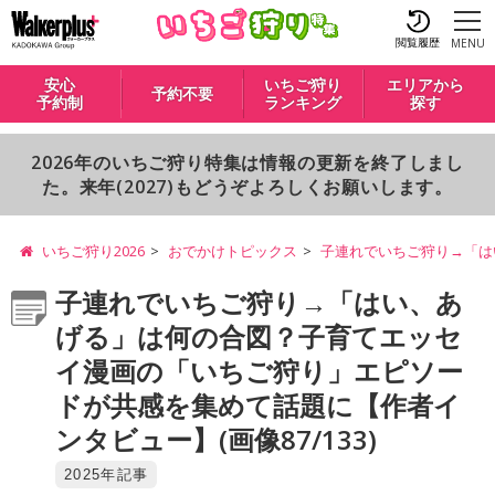
閲覧履歴
MENU
安心
いちご狩り
エリアから
予約不要
予約制
ランキング
探す
2026年のいちご狩り特集は情報の更新を終了しまし
た。来年(2027)もどうぞよろしくお願いします。
いちご狩り2026
おでかけトピックス
子連れでいちご狩り→「は
子連れでいちご狩り→「はい、あ
げる」は何の合図？子育てエッセ
イ漫画の「いちご狩り」エピソー
ドが共感を集めて話題に【作者イ
ンタビュー】(画像87/133)
2025年記事