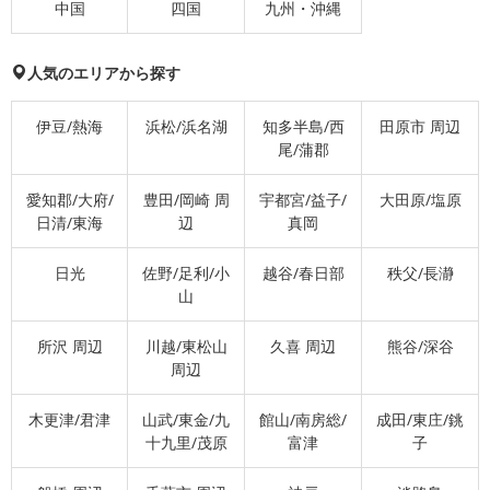
中国
四国
九州・沖縄
人気のエリアから探す
伊豆/熱海
浜松/浜名湖
知多半島/西
田原市 周辺
尾/蒲郡
愛知郡/大府/
豊田/岡崎 周
宇都宮/益子/
大田原/塩原
日清/東海
辺
真岡
日光
佐野/足利/小
越谷/春日部
秩父/長瀞
山
所沢 周辺
川越/東松山
久喜 周辺
熊谷/深谷
周辺
木更津/君津
山武/東金/九
館山/南房総/
成田/東庄/銚
十九里/茂原
富津
子