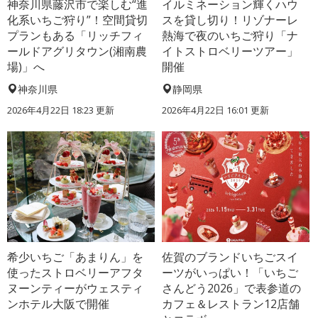
神奈川県藤沢市で楽しむ“進
イルミネーション輝くハウ
化系いちご狩り”！空間貸切
スを貸し切り！リゾナーレ
プランもある「リッチフィ
熱海で夜のいちご狩り「ナ
ールドアグリタウン(湘南農
イトストロベリーツアー」
場)」へ
開催
神奈川県
静岡県
2026年4月22日 18:23 更新
2026年4月22日 16:01 更新
希少いちご「あまりん」を
佐賀のブランドいちごスイ
使ったストロベリーアフタ
ーツがいっぱい！「いちご
ヌーンティーがウェスティ
さんどう2026」で表参道の
ンホテル大阪で開催
カフェ＆レストラン12店舗