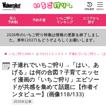
閲覧履歴
MENU
安心
いちご狩り
エリアから
予約不要
予約制
ランキング
探す
2026年のいちご狩り特集は情報の更新を終了しまし
た。来年(2027)もどうぞよろしくお願いします。
いちご狩り2026
おでかけトピックス
子連れでいちご狩り→「は
子連れでいちご狩り→「はい、あ
げる」は何の合図？子育てエッセ
イ漫画の「いちご狩り」エピソー
ドが共感を集めて話題に【作者イ
ンタビュー】(画像118/133)
2025年記事