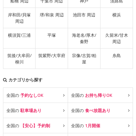
船橋 周辺
千葉市 周辺
神戸
淡路島
岸和田/貝塚
堺/和泉 周辺
池田市 周辺
横浜
周辺
横須賀/三浦
平塚
海老名/厚木/
久留米/甘木
秦野
周辺
筑後/大牟田/
筑紫野/大宰府
宗像/古賀/粕
糸島
柳川
屋
カテゴリから探す
全国の
予約なしOK
全国の
お持ち帰りOK
全国の
駐車場あり
全国の
食べ放題あり
全国の
【安心】予約制
全国の
1月開催