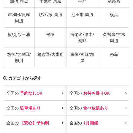
船橋 周辺
千葉市 周辺
神戸
淡路島
岸和田/貝塚
堺/和泉 周辺
池田市 周辺
横浜
周辺
横須賀/三浦
平塚
海老名/厚木/
久留米/甘木
秦野
周辺
筑後/大牟田/
筑紫野/大宰府
宗像/古賀/粕
糸島
柳川
屋
カテゴリから探す
全国の
予約なしOK
全国の
お持ち帰りOK
全国の
駐車場あり
全国の
食べ放題あり
全国の
【安心】予約制
全国の
1月開催