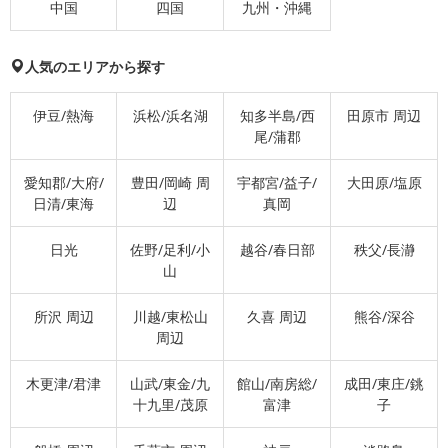
中国
四国
九州・沖縄
人気のエリアから探す
伊豆/熱海
浜松/浜名湖
知多半島/西
田原市 周辺
尾/蒲郡
愛知郡/大府/
豊田/岡崎 周
宇都宮/益子/
大田原/塩原
日清/東海
辺
真岡
日光
佐野/足利/小
越谷/春日部
秩父/長瀞
山
所沢 周辺
川越/東松山
久喜 周辺
熊谷/深谷
周辺
木更津/君津
山武/東金/九
館山/南房総/
成田/東庄/銚
十九里/茂原
富津
子