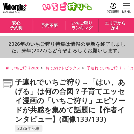
閲覧履歴
MENU
安心
いちご狩り
エリアから
予約不要
予約制
ランキング
探す
2026年のいちご狩り特集は情報の更新を終了しまし
た。来年(2027)もどうぞよろしくお願いします。
いちご狩り2026
おでかけトピックス
子連れでいちご狩り→「は
子連れでいちご狩り→「はい、あ
げる」は何の合図？子育てエッセ
イ漫画の「いちご狩り」エピソー
ドが共感を集めて話題に【作者イ
ンタビュー】(画像133/133)
2025年記事