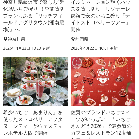
神奈川県藤沢市で楽しむ“進
イルミネーション輝くハウ
化系いちご狩り”！空間貸切
スを貸し切り！リゾナーレ
プランもある「リッチフィ
熱海で夜のいちご狩り「ナ
ールドアグリタウン(湘南農
イトストロベリーツアー」
場)」へ
開催
神奈川県
静岡県
2026年4月22日 18:23 更新
2026年4月22日 16:01 更新
希少いちご「あまりん」を
佐賀のブランドいちごスイ
使ったストロベリーアフタ
ーツがいっぱい！「いちご
ヌーンティーがウェスティ
さんどう2026」で表参道の
ンホテル大阪で開催
カフェ＆レストラン12店舗