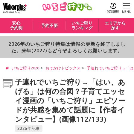
閲覧履歴
MENU
安心
いちご狩り
エリアから
予約不要
予約制
ランキング
探す
2026年のいちご狩り特集は情報の更新を終了しまし
た。来年(2027)もどうぞよろしくお願いします。
いちご狩り2026
おでかけトピックス
子連れでいちご狩り→「は
子連れでいちご狩り→「はい、あ
げる」は何の合図？子育てエッセ
イ漫画の「いちご狩り」エピソー
ドが共感を集めて話題に【作者イ
ンタビュー】(画像112/133)
2025年記事