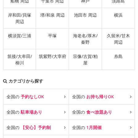
船橋 周辺
千葉市 周辺
神戸
淡路島
岸和田/貝塚
堺/和泉 周辺
池田市 周辺
横浜
周辺
横須賀/三浦
平塚
海老名/厚木/
久留米/甘木
秦野
周辺
筑後/大牟田/
筑紫野/大宰府
宗像/古賀/粕
糸島
柳川
屋
カテゴリから探す
全国の
予約なしOK
全国の
お持ち帰りOK
全国の
駐車場あり
全国の
食べ放題あり
全国の
【安心】予約制
全国の
1月開催