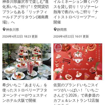
神奈川県藤沢市で楽しむ“進
イルミネーション輝くハウ
化系いちご狩り”！空間貸切
スを貸し切り！リゾナーレ
プランもある「リッチフィ
熱海で夜のいちご狩り「ナ
ールドアグリタウン(湘南農
イトストロベリーツアー」
場)」へ
開催
神奈川県
静岡県
2026年4月22日 18:23 更新
2026年4月22日 16:01 更新
希少いちご「あまりん」を
佐賀のブランドいちごスイ
使ったストロベリーアフタ
ーツがいっぱい！「いちご
ヌーンティーがウェスティ
さんどう2026」で表参道の
ンホテル大阪で開催
カフェ＆レストラン12店舗