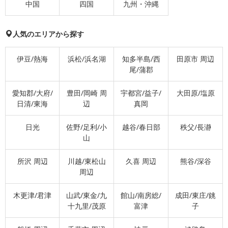
中国
四国
九州・沖縄
人気のエリアから探す
伊豆/熱海
浜松/浜名湖
知多半島/西
田原市 周辺
尾/蒲郡
愛知郡/大府/
豊田/岡崎 周
宇都宮/益子/
大田原/塩原
日清/東海
辺
真岡
日光
佐野/足利/小
越谷/春日部
秩父/長瀞
山
所沢 周辺
川越/東松山
久喜 周辺
熊谷/深谷
周辺
木更津/君津
山武/東金/九
館山/南房総/
成田/東庄/銚
十九里/茂原
富津
子