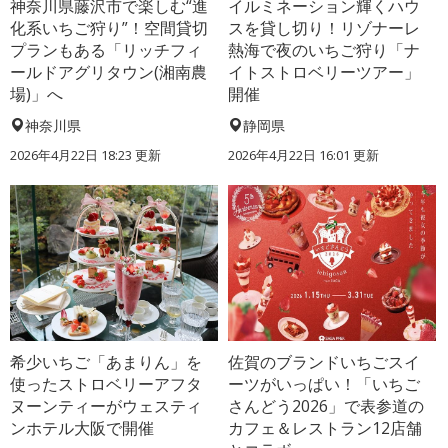
神奈川県藤沢市で楽しむ“進
イルミネーション輝くハウ
化系いちご狩り”！空間貸切
スを貸し切り！リゾナーレ
プランもある「リッチフィ
熱海で夜のいちご狩り「ナ
ールドアグリタウン(湘南農
イトストロベリーツアー」
場)」へ
開催
神奈川県
静岡県
2026年4月22日 18:23 更新
2026年4月22日 16:01 更新
希少いちご「あまりん」を
佐賀のブランドいちごスイ
使ったストロベリーアフタ
ーツがいっぱい！「いちご
ヌーンティーがウェスティ
さんどう2026」で表参道の
ンホテル大阪で開催
カフェ＆レストラン12店舗