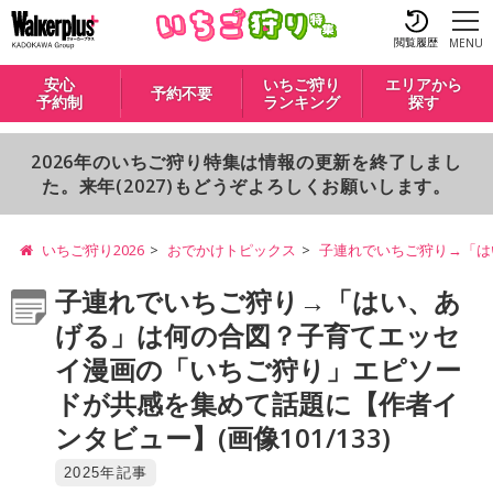
閲覧履歴
MENU
安心
いちご狩り
エリアから
予約不要
予約制
ランキング
探す
2026年のいちご狩り特集は情報の更新を終了しまし
た。来年(2027)もどうぞよろしくお願いします。
いちご狩り2026
おでかけトピックス
子連れでいちご狩り→「は
子連れでいちご狩り→「はい、あ
げる」は何の合図？子育てエッセ
イ漫画の「いちご狩り」エピソー
ドが共感を集めて話題に【作者イ
ンタビュー】(画像101/133)
2025年記事