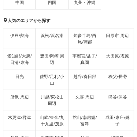
中国
四国
九州・沖縄
人気のエリアから探す
伊豆/熱海
浜松/浜名湖
知多半島/西
田原市 周辺
尾/蒲郡
愛知郡/大府/
豊田/岡崎 周
宇都宮/益子/
大田原/塩原
日清/東海
辺
真岡
日光
佐野/足利/小
越谷/春日部
秩父/長瀞
山
所沢 周辺
川越/東松山
久喜 周辺
熊谷/深谷
周辺
木更津/君津
山武/東金/九
館山/南房総/
成田/東庄/銚
十九里/茂原
富津
子