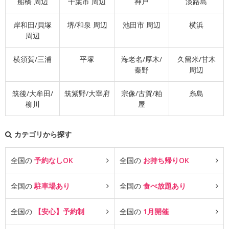
船橋 周辺
千葉市 周辺
神戸
淡路島
岸和田/貝塚
堺/和泉 周辺
池田市 周辺
横浜
周辺
横須賀/三浦
平塚
海老名/厚木/
久留米/甘木
秦野
周辺
筑後/大牟田/
筑紫野/大宰府
宗像/古賀/粕
糸島
柳川
屋
カテゴリから探す
全国の
予約なしOK
全国の
お持ち帰りOK
全国の
駐車場あり
全国の
食べ放題あり
全国の
【安心】予約制
全国の
1月開催