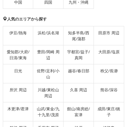
中国
四国
九州・沖縄
人気のエリアから探す
伊豆/熱海
浜松/浜名湖
知多半島/西
田原市 周辺
尾/蒲郡
愛知郡/大府/
豊田/岡崎 周
宇都宮/益子/
大田原/塩原
日清/東海
辺
真岡
日光
佐野/足利/小
越谷/春日部
秩父/長瀞
山
所沢 周辺
川越/東松山
久喜 周辺
熊谷/深谷
周辺
木更津/君津
山武/東金/九
館山/南房総/
成田/東庄/銚
十九里/茂原
富津
子