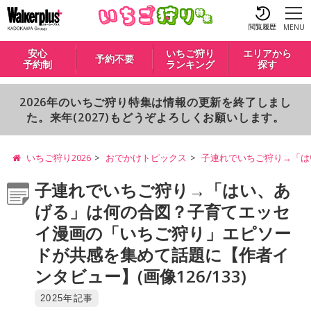
閲覧履歴
MENU
安心
いちご狩り
エリアから
予約不要
予約制
ランキング
探す
2026年のいちご狩り特集は情報の更新を終了しまし
た。来年(2027)もどうぞよろしくお願いします。
いちご狩り2026
おでかけトピックス
子連れでいちご狩り→「は
子連れでいちご狩り→「はい、あ
げる」は何の合図？子育てエッセ
イ漫画の「いちご狩り」エピソー
ドが共感を集めて話題に【作者イ
ンタビュー】(画像126/133)
2025年記事