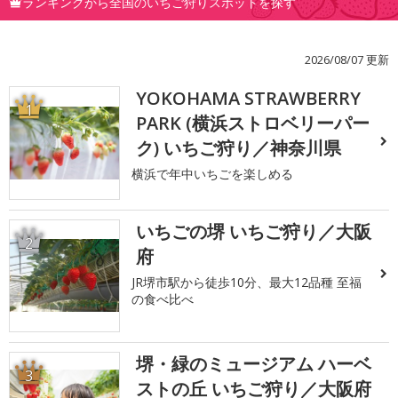
ランキングから全国のいちご狩りスポットを探す
2026/08/07 更新
YOKOHAMA STRAWBERRY
1
PARK (横浜ストロベリーパー
ク) いちご狩り／神奈川県
横浜で年中いちごを楽しめる
いちごの堺 いちご狩り／大阪
2
府
JR堺市駅から徒歩10分、最大12品種 至福
の食べ比べ
堺・緑のミュージアム ハーベ
3
ストの丘 いちご狩り／大阪府