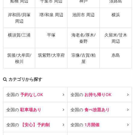
船橋 周辺
千葉市 周辺
神戸
淡路島
岸和田/貝塚
堺/和泉 周辺
池田市 周辺
横浜
周辺
横須賀/三浦
平塚
海老名/厚木/
久留米/甘木
秦野
周辺
筑後/大牟田/
筑紫野/大宰府
宗像/古賀/粕
糸島
柳川
屋
カテゴリから探す
全国の
予約なしOK
全国の
お持ち帰りOK
全国の
駐車場あり
全国の
食べ放題あり
全国の
【安心】予約制
全国の
1月開催