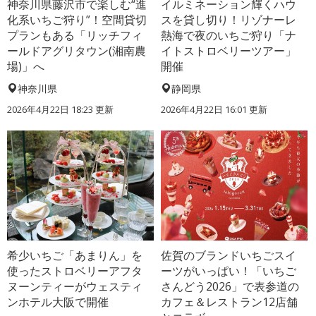
神奈川県藤沢市で楽しむ“進
イルミネーション輝くハウ
化系いちご狩り”！空間貸切
スを貸し切り！リゾナーレ
プランもある「リッチフィ
熱海で夜のいちご狩り「ナ
ールドアグリタウン(湘南農
イトストロベリーツアー」
場)」へ
開催
神奈川県
静岡県
2026年4月22日 18:23 更新
2026年4月22日 16:01 更新
希少いちご「あまりん」を
佐賀のブランドいちごスイ
使ったストロベリーアフタ
ーツがいっぱい！「いちご
ヌーンティーがウェスティ
さんどう2026」で表参道の
ンホテル大阪で開催
カフェ＆レストラン12店舗