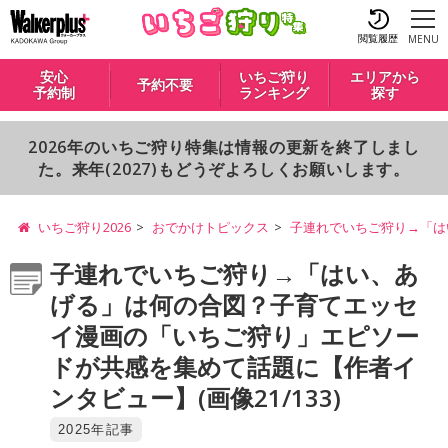
閲覧履歴
MENU
安心
いちご狩り
エリアから
予約不要
予約制
ランキング
探す
2026年のいちご狩り特集は情報の更新を終了しまし
た。来年(2027)もどうぞよろしくお願いします。
いちご狩り2026
おでかけトピックス
子連れでいちご狩り→「は
子連れでいちご狩り→「はい、あ
げる」は何の合図？子育てエッセ
イ漫画の「いちご狩り」エピソー
ドが共感を集めて話題に【作者イ
ンタビュー】(画像21/133)
2025年記事