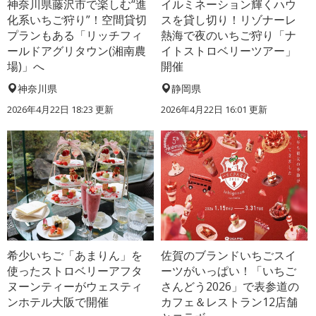
神奈川県藤沢市で楽しむ“進
イルミネーション輝くハウ
化系いちご狩り”！空間貸切
スを貸し切り！リゾナーレ
プランもある「リッチフィ
熱海で夜のいちご狩り「ナ
ールドアグリタウン(湘南農
イトストロベリーツアー」
場)」へ
開催
神奈川県
静岡県
2026年4月22日 18:23 更新
2026年4月22日 16:01 更新
希少いちご「あまりん」を
佐賀のブランドいちごスイ
使ったストロベリーアフタ
ーツがいっぱい！「いちご
ヌーンティーがウェスティ
さんどう2026」で表参道の
ンホテル大阪で開催
カフェ＆レストラン12店舗