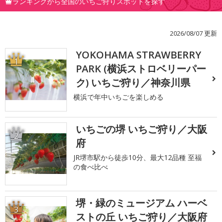
ランキングから全国のいちご狩りスポットを探す
2026/08/07 更新
YOKOHAMA STRAWBERRY
1
PARK (横浜ストロベリーパー
ク) いちご狩り／神奈川県
横浜で年中いちごを楽しめる
いちごの堺 いちご狩り／大阪
2
府
JR堺市駅から徒歩10分、最大12品種 至福
の食べ比べ
堺・緑のミュージアム ハーベ
3
ストの丘 いちご狩り／大阪府