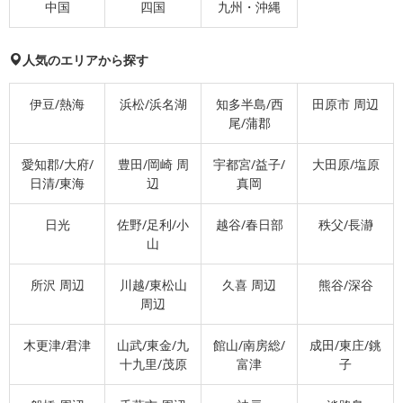
中国
四国
九州・沖縄
人気のエリアから探す
伊豆/熱海
浜松/浜名湖
知多半島/西
田原市 周辺
尾/蒲郡
愛知郡/大府/
豊田/岡崎 周
宇都宮/益子/
大田原/塩原
日清/東海
辺
真岡
日光
佐野/足利/小
越谷/春日部
秩父/長瀞
山
所沢 周辺
川越/東松山
久喜 周辺
熊谷/深谷
周辺
木更津/君津
山武/東金/九
館山/南房総/
成田/東庄/銚
十九里/茂原
富津
子