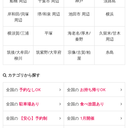
船橋 周辺
千葉市 周辺
神戸
淡路島
岸和田/貝塚
堺/和泉 周辺
池田市 周辺
横浜
周辺
横須賀/三浦
平塚
海老名/厚木/
久留米/甘木
秦野
周辺
筑後/大牟田/
筑紫野/大宰府
宗像/古賀/粕
糸島
柳川
屋
カテゴリから探す
全国の
予約なしOK
全国の
お持ち帰りOK
全国の
駐車場あり
全国の
食べ放題あり
全国の
【安心】予約制
全国の
1月開催