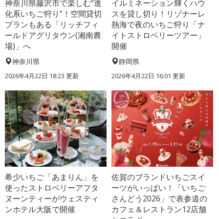
神奈川県藤沢市で楽しむ“進
イルミネーション輝くハウ
化系いちご狩り”！空間貸切
スを貸し切り！リゾナーレ
プランもある「リッチフィ
熱海で夜のいちご狩り「ナ
ールドアグリタウン(湘南農
イトストロベリーツアー」
場)」へ
開催
神奈川県
静岡県
2026年4月22日 18:23 更新
2026年4月22日 16:01 更新
希少いちご「あまりん」を
佐賀のブランドいちごスイ
使ったストロベリーアフタ
ーツがいっぱい！「いちご
ヌーンティーがウェスティ
さんどう2026」で表参道の
ンホテル大阪で開催
カフェ＆レストラン12店舗