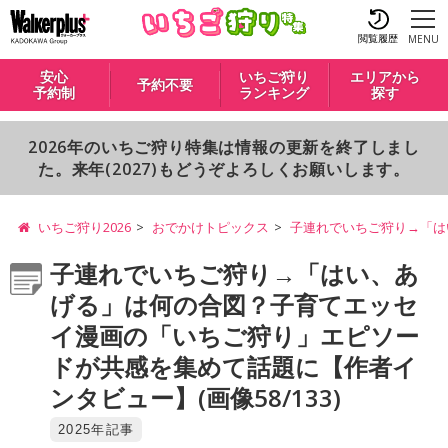
閲覧履歴
MENU
安心
いちご狩り
エリアから
予約不要
予約制
ランキング
探す
2026年のいちご狩り特集は情報の更新を終了しまし
た。来年(2027)もどうぞよろしくお願いします。
いちご狩り2026
おでかけトピックス
子連れでいちご狩り→「は
子連れでいちご狩り→「はい、あ
げる」は何の合図？子育てエッセ
イ漫画の「いちご狩り」エピソー
ドが共感を集めて話題に【作者イ
ンタビュー】(画像58/133)
2025年記事