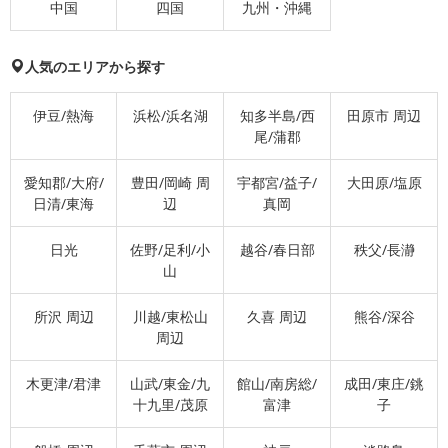
中国
四国
九州・沖縄
人気のエリアから探す
伊豆/熱海
浜松/浜名湖
知多半島/西
田原市 周辺
尾/蒲郡
愛知郡/大府/
豊田/岡崎 周
宇都宮/益子/
大田原/塩原
日清/東海
辺
真岡
日光
佐野/足利/小
越谷/春日部
秩父/長瀞
山
所沢 周辺
川越/東松山
久喜 周辺
熊谷/深谷
周辺
木更津/君津
山武/東金/九
館山/南房総/
成田/東庄/銚
十九里/茂原
富津
子