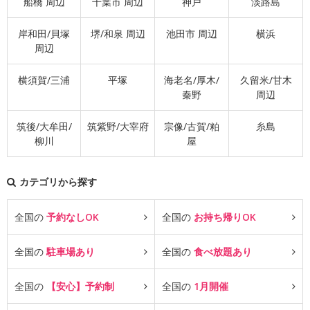
船橋 周辺
千葉市 周辺
神戸
淡路島
岸和田/貝塚
堺/和泉 周辺
池田市 周辺
横浜
周辺
横須賀/三浦
平塚
海老名/厚木/
久留米/甘木
秦野
周辺
筑後/大牟田/
筑紫野/大宰府
宗像/古賀/粕
糸島
柳川
屋
カテゴリから探す
全国の
予約なしOK
全国の
お持ち帰りOK
全国の
駐車場あり
全国の
食べ放題あり
全国の
【安心】予約制
全国の
1月開催