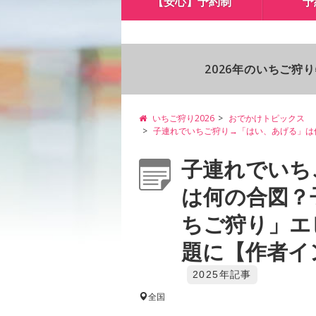
【安心】予約制
予
2026年のいちご狩
いちご狩り2026
おでかけトピックス
子連れでいちご狩り→「はい、あげる」は
子連れでいち
は何の合図？
ちご狩り」エ
題に【作者イン
2025年記事
全国