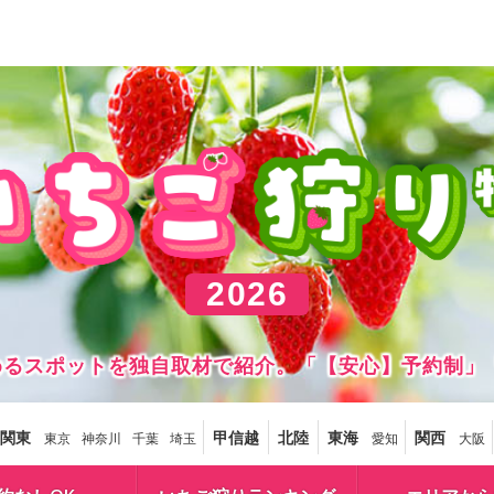
2026
しめるスポットを独自取材で紹介。「【安心】予約制」
関東
甲信越
北陸
東海
関西
東京
神奈川
千葉
埼玉
愛知
大阪