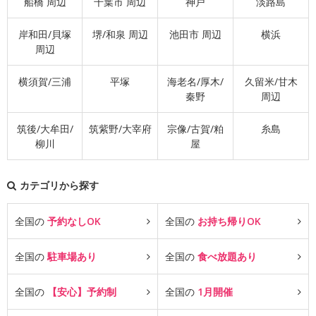
船橋 周辺
千葉市 周辺
神戸
淡路島
岸和田/貝塚
堺/和泉 周辺
池田市 周辺
横浜
周辺
横須賀/三浦
平塚
海老名/厚木/
久留米/甘木
秦野
周辺
筑後/大牟田/
筑紫野/大宰府
宗像/古賀/粕
糸島
柳川
屋
カテゴリから探す
全国の
予約なしOK
全国の
お持ち帰りOK
全国の
駐車場あり
全国の
食べ放題あり
全国の
【安心】予約制
全国の
1月開催