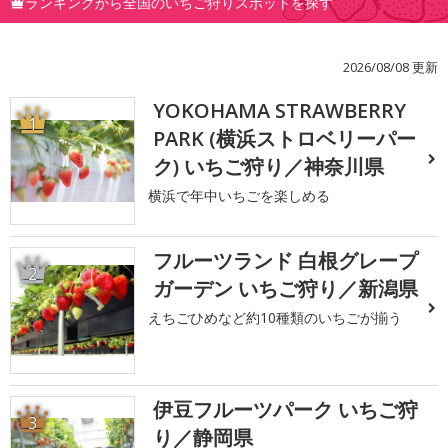
ランキングから全国のいちご狩りスポットを探す
2026/08/08 更新
YOKOHAMA STRAWBERRY
1
PARK (横浜ストロベリーパー
ク) いちご狩り／神奈川県
横浜で年中いちごを楽しめる
フルーツランド 白根グレープ
2
ガーデン いちご狩り／新潟県
えちごひめなど約10種類のいちごが揃う
伊豆フルーツパーク いちご狩
3
り／静岡県