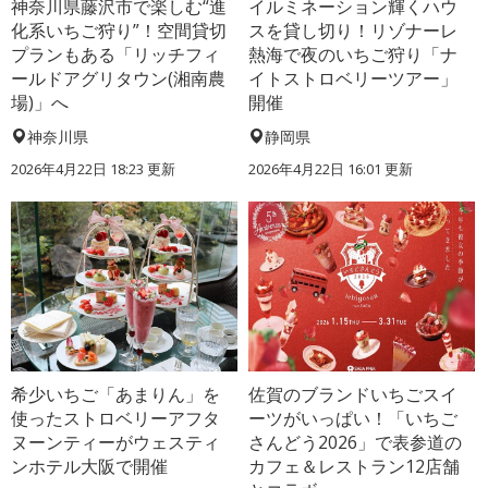
神奈川県藤沢市で楽しむ“進
イルミネーション輝くハウ
化系いちご狩り”！空間貸切
スを貸し切り！リゾナーレ
プランもある「リッチフィ
熱海で夜のいちご狩り「ナ
ールドアグリタウン(湘南農
イトストロベリーツアー」
場)」へ
開催
神奈川県
静岡県
2026年4月22日 18:23 更新
2026年4月22日 16:01 更新
希少いちご「あまりん」を
佐賀のブランドいちごスイ
使ったストロベリーアフタ
ーツがいっぱい！「いちご
ヌーンティーがウェスティ
さんどう2026」で表参道の
ンホテル大阪で開催
カフェ＆レストラン12店舗