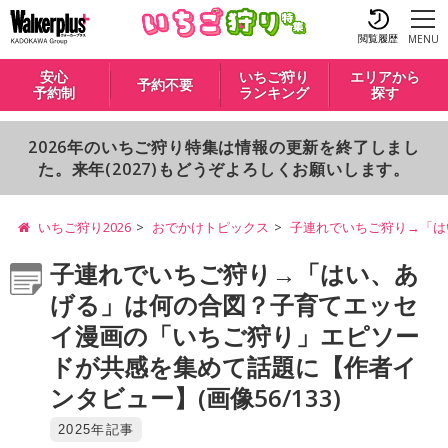
閲覧履歴
MENU
安心
いちご狩り
エリアから
予約不要
予約制
ランキング
探す
2026年のいちご狩り特集は情報の更新を終了しまし
た。来年(2027)もどうぞよろしくお願いします。
いちご狩り2026
おでかけトピックス
子連れでいちご狩り→「は
子連れでいちご狩り→「はい、あ
げる」は何の合図？子育てエッセ
イ漫画の「いちご狩り」エピソー
ドが共感を集めて話題に【作者イ
ンタビュー】(画像56/133)
2025年記事