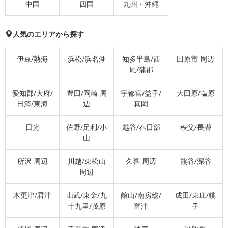
中国
四国
九州・沖縄
人気のエリアから探す
伊豆/熱海
浜松/浜名湖
知多半島/西
田原市 周辺
尾/蒲郡
愛知郡/大府/
豊田/岡崎 周
宇都宮/益子/
大田原/塩原
日清/東海
辺
真岡
日光
佐野/足利/小
越谷/春日部
秩父/長瀞
山
所沢 周辺
川越/東松山
久喜 周辺
熊谷/深谷
周辺
木更津/君津
山武/東金/九
館山/南房総/
成田/東庄/銚
十九里/茂原
富津
子