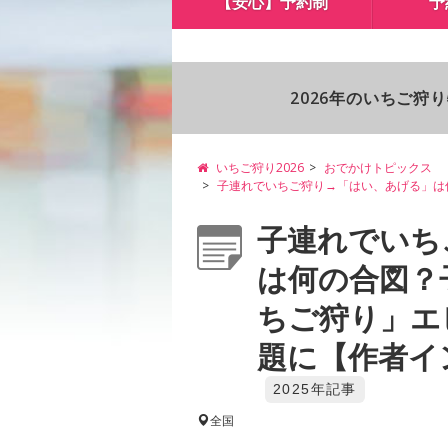
【安心】予約制
予
2026年のいちご狩
いちご狩り2026
おでかけトピックス
子連れでいちご狩り→「はい、あげる」は
子連れでいち
は何の合図？
ちご狩り」エ
題に【作者イン
2025年記事
全国