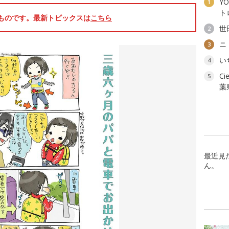
YO
1
ト
のものです。最新トピックスは
こちら
世
2
ニ
3
い
4
C
5
葉
最近見
ん。