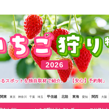
2026
しめるスポットを独自取材で紹介。「【安心】予約制」
関東
甲信越
北陸
東海
関西
東京
神奈川
千葉
埼玉
愛知
大阪